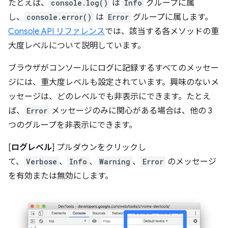
たとえば、
console.log()
は
Info
グループに属
し、
console.error()
は
Error
グループに属します。
Console API リファレンス
では、該当する各メソッドの重
大度レベルについて説明しています。
ブラウザがコンソールにログに記録するすべてのメッセー
ジには、重大度レベルも設定されています。興味のないメ
ッセージは、どのレベルでも非表示にできます。たとえ
ば、
Error
メッセージのみに関心がある場合は、他の 3
つのグループを非表示にできます。
[
ログレベル
] プルダウンをクリックし
て、
Verbose
、
Info
、
Warning
、
Error
のメッセージ
を有効または無効にします。