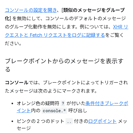
コンソールの設定を開き
、[
類似のメッセージをグループ
化
] を無効にして、コンソールのデフォルトのメッセージ
のグループ化動作を無効にします。例については、
XHR リ
クエストと Fetch リクエストをログに記録する
をご覧く
ださい。
ブレークポイントからのメッセージを表示す
る
コンソール
では、ブレークポイントによってトリガーされ
たメッセージは次のようにマークされます。
オレンジ色の疑問符
?
が付いた
条件付きブレークポ
イント
内の
console.*
呼び出し
ピンクの 2 つのドット
..
付きの
ログポイント
メッ
セージ