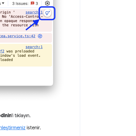
edinin
'i tıklayın.
nleştirmeniz
istenir.