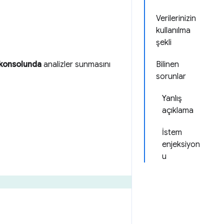
Verilerinizin
kullanılma
şekli
konsolunda
analizler sunmasını
Bilinen
sorunlar
Yanlış
açıklama
İstem
enjeksiyon
u