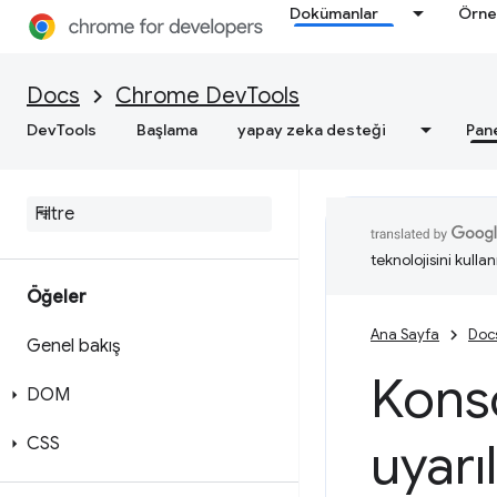
Dokümanlar
Örne
Docs
Chrome DevTools
DevTools
Başlama
yapay zeka desteği
Pan
teknolojisini kullan
Öğeler
Ana Sayfa
Doc
Genel bakış
Konso
DOM
CSS
uyarı