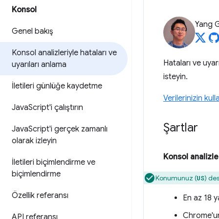
Konsol
Yang 
Genel bakış
Konsol analizleriyle hataları ve
Hataları ve uya
uyarıları anlama
isteyin.
İletileri günlüğe kaydetme
Verilerinizin kull
Java
Script'i çalıştırın
Şartlar
Java
Script'i gerçek zamanlı
olarak izleyin
Konsol analizle
İletileri biçimlendirme ve
biçimlendirme
Konumunuz (
) des
US
Özellik referansı
En az 18 y
Chrome'un
API referansı