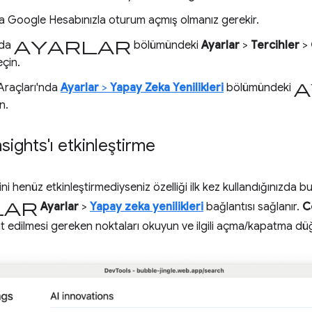
 Google Hesabınızla oturum açmış olmanız gerekir.
ayarlar
'da
bölümündeki
Ayarlar
>
Tercihler
>
eçin.
a
 Araçları'nda
Ayarlar
>
Yapay Zeka Yenilikleri
bölümündeki
n.
sights'ı etkinleştirme
ini henüz etkinleştirmediyseniz özelliği ilk kez kullandığınızda 
lar
Ayarlar
>
Yapay zeka yenilikleri
bağlantısı sağlanır.
C
at edilmesi gereken noktaları okuyun ve ilgili açma/kapatma düğm