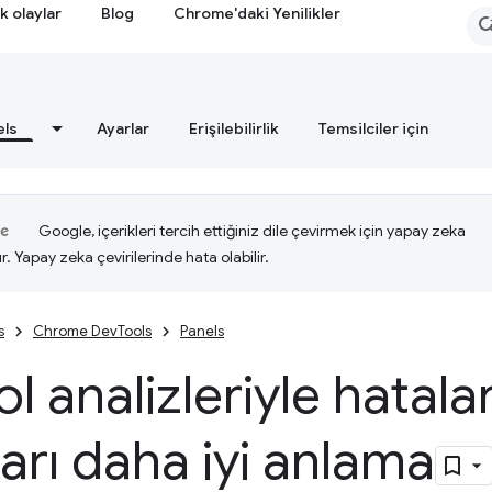
k olaylar
Blog
Chrome'daki Yenilikler
els
Ayarlar
Erişilebilirlik
Temsilciler için
Google, içerikleri tercih ettiğiniz dile çevirmek için yapay zeka
ır. Yapay zeka çevirilerinde hata olabilir.
s
Chrome DevTools
Panels
l analizleriyle hatalar
ları daha iyi anlama