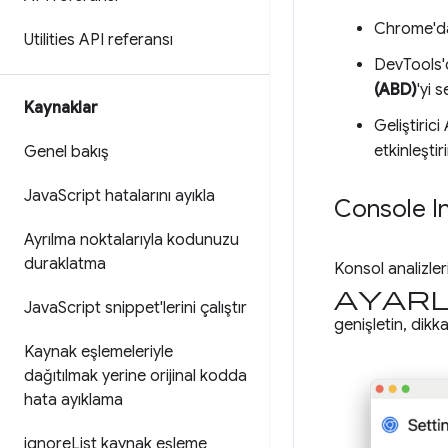
Chrome'da
Utilities API referansı
DevTools
(ABD)
'yi s
Kaynaklar
Geliştirici
etkinleştiri
Genel bakış
Java
Script hatalarını ayıkla
Console In
Ayrılma noktalarıyla kodunuzu
duraklatma
Konsol analizler
ayar
Java
Script snippet'lerini çalıştır
genişletin, dikk
Kaynak eşlemeleriyle
dağıtılmak yerine orijinal kodda
hata ayıklama
ignore
List kaynak eşleme