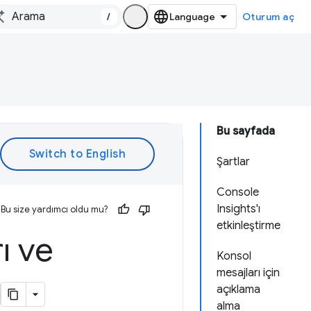
/
Oturum aç
Bu sayfada
Şartlar
Console
Insights'ı
Bu size yardımcı oldu mu?
etkinleştirme
ı ve
Konsol
mesajları için
açıklama
alma