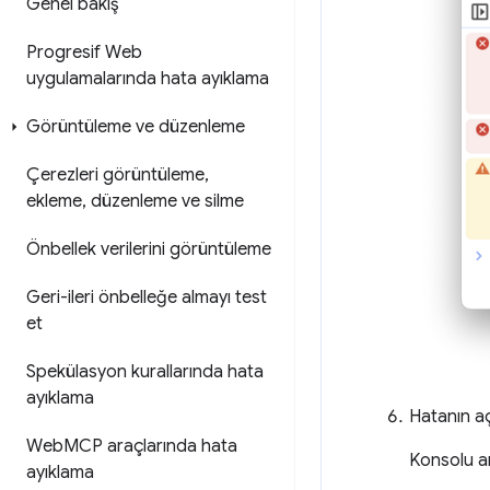
Genel bakış
Progresif Web
uygulamalarında hata ayıklama
Görüntüleme ve düzenleme
Çerezleri görüntüleme
,
ekleme
,
düzenleme ve silme
Önbellek verilerini görüntüleme
Geri-ileri önbelleğe almayı test
et
Spekülasyon kurallarında hata
ayıklama
Hatanın a
Web
MCP araçlarında hata
Konsolu an
ayıklama