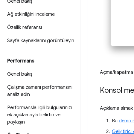
Genel bakış
Ağ etkinliğini inceleme
Özellik referansı
Sayfa kaynaklarını görüntüleyin
Performans
Açma/kapatma d
Genel bakış
Çalışma zamanı performansını
Konsol mes
analiz edin
Performansla ilgili bulgularınızı
Açıklama almak 
ek açıklamayla belirtin ve
Bu
demo s
paylaşın
Geliştirici