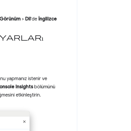
Görünüm
>
Dil
'de
İngilizce
yarları
bunu yapmanız istenir ve
onsole Insights
bölümünü
esini etkinleştirin.