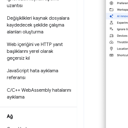
uzantısı
Değişiklikleri kaynak dosyalara
kaydedecek şekilde çalışma
alanları oluşturma
Web içeriğini ve HTTP yanıt
başlıklarını yerel olarak
geçersiz kıl
Java
Script hata ayıklama
referansı
C
/
C++ Web
Assembly hatalarını
ayıklama
Ağ