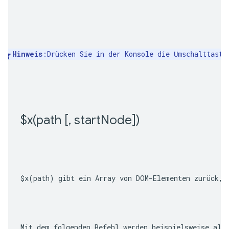
Hinweis
:Drücken Sie in der Konsole die 
Umschalttaste
$
x(
path [
,
 start
Node])
$x(path)
 gibt ein Array von DOM-Elementen zurück, 
Mit dem folgenden Befehl werden beispielsweise all