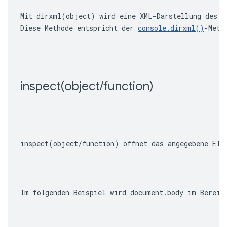
Mit 
dirxml(object)
 wird eine XML-Darstellung des a
Diese Methode entspricht der 
console.dirxml()
-Meth
inspect(
object
/
function)
inspect(object/function)
 öffnet das angegebene Ele
Im folgenden Beispiel wird 
document.body
 im Bereic