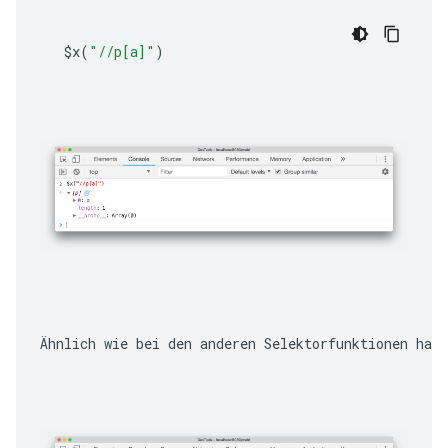
$x
(
"//p[a]"
)
Ähnlich wie bei den anderen Selektorfunktionen hat 