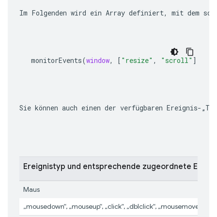
Im Folgenden wird ein Array definiert, mit dem sow
monitorEvents
(
window
,
[
"resize"
,
"scroll"
])
Sie können auch einen der verfügbaren Ereignis-„Ty
Ereignistyp und entsprechende zugeordnete Ereign
Maus
„mousedown“, „mouseup“, „click“, „dblclick“, „mousemove“, „m