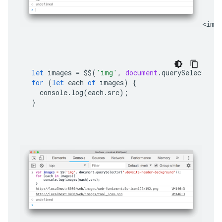
<img
let
images
=
$$
(
'img'
,
document
.
querySelector
(
'
for
(
let
each
of
images
)
{
console
.
log
(
each
.
src
);
}