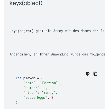
keys(
object)
keys(object)
 gibt ein Array mit den Namen der Attr
Angenommen, in Ihrer Anwendung wurde das folgende 
let
player
=
{
"name"
:
"Parzival"
,
"number"
:
1
,
"state"
:
"ready"
,
"easterEggs"
:
3
};