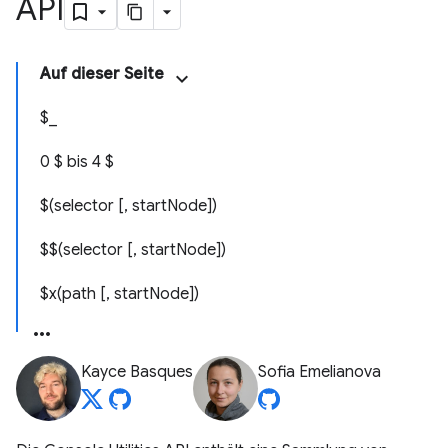
API
Auf dieser Seite
$_
0 $ bis 4 $
$(selector [, startNode])
$$(selector [, startNode])
$x(path [, startNode])
Kayce Basques
Sofia Emelianova