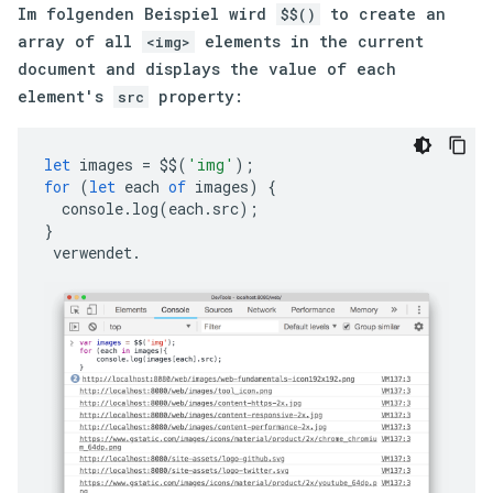
Im folgenden Beispiel wird
to create an
$$()
array of all
elements in the current
<img>
document and displays the value of each
element's
property:
src
let
images
=
$$
(
'img'
);
for
(
let
each
of
images
)
{
console
.
log
(
each
.
src
);
}