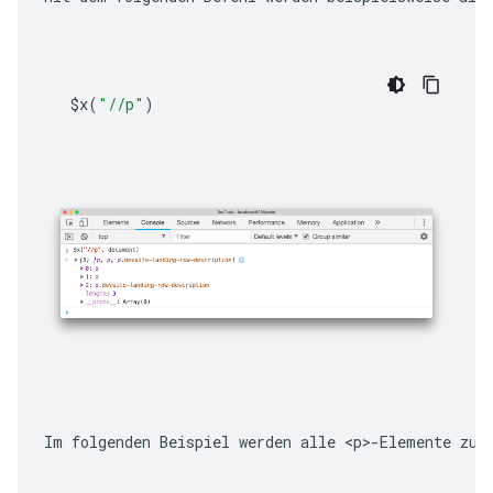
$x
(
"//p"
)
Im folgenden Beispiel werden alle 
<p>
-Elemente zur