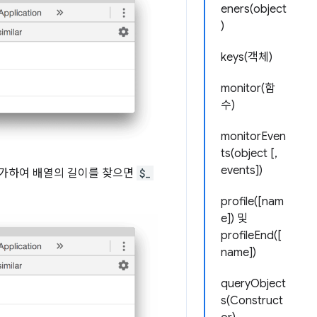
eners(object
)
keys(객체)
monitor(함
수)
monitorEven
ts(object [,
events])
평가하여 배열의 길이를 찾으면
$_
profile([nam
e]) 및
profileEnd([
name])
queryObject
s(Construct