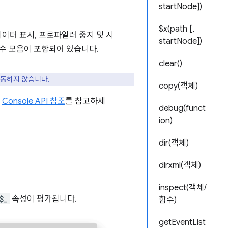
startNode])
$x(path [,
으로 데이터 표시, 프로파일러 중지 및 시
startNode])
함수 모음이 포함되어 있습니다.
clear()
작동하지 않습니다.
copy(객체)
?
Console API 참조
를 참고하세
debug(funct
ion)
dir(객체)
dirxml(객체)
inspect(객체/
$_
속성이 평가됩니다.
함수)
getEventList