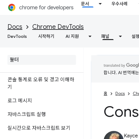
개요
문서
우수사례
DOM
Docs
Chrome DevTools
CSS
DevTools
시작하기
AI 지원
패널
설
콘솔
개요
합니다. AI 번역에
콘솔 통계로 오류 및 경고 이해하
기
홈
Docs
Ch
로그 메시지
Conso
자바스크립트 실행
실시간으로 자바스크립트 보기
Kayce