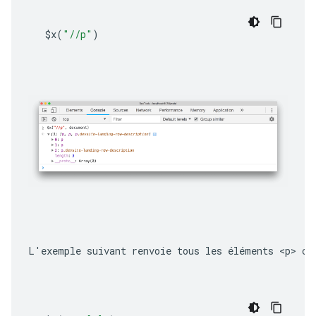
$x
(
"//p"
)
L'exemple suivant renvoie tous les éléments 
<p>
 co