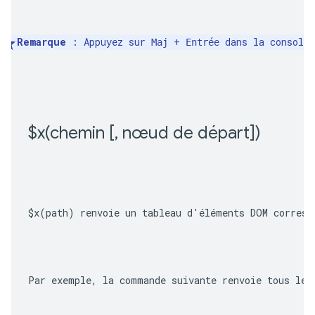
Remarque
 : Appuyez sur 
 + 
 dans la console
Maj
Entrée
$
x(
chemin [
,
 nœud de départ])
$x(path)
 renvoie un tableau d'éléments DOM corresp
Par exemple, la commande suivante renvoie tous les