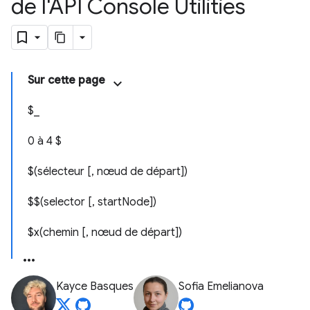
de l'API Console Utilities
Sur cette page
$_
0 à 4 $
$(sélecteur [, nœud de départ])
$$(selector [, startNode])
$x(chemin [, nœud de départ])
Kayce Basques
Sofia Emelianova