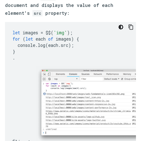
document and displays the value of each
element's
property:
src
let
images
=
$$
(
'img'
);
for
(
let
each
of
images
)
{
console
.
log
(
each
.
src
);
}