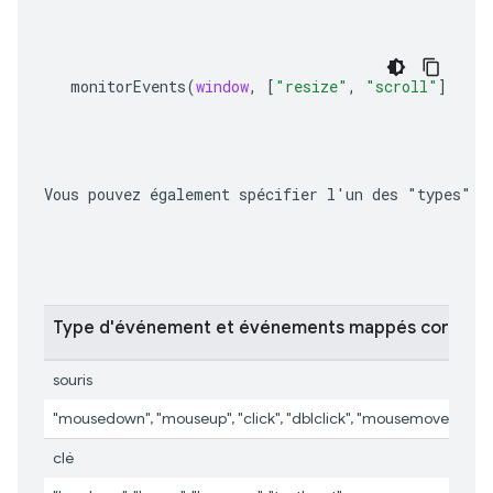
monitorEvents
(
window
,
[
"resize"
,
"scroll"
])
Vous pouvez également spécifier l'un des "types" d
Type d'événement et événements mappés corresp
souris
"mousedown", "mouseup", "click", "dblclick", "mousemove", "m
clé