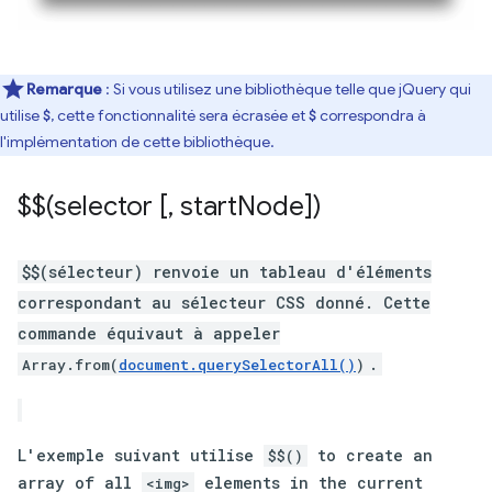
Remarque
: Si vous utilisez une bibliothèque telle que jQuery qui
utilise
, cette fonctionnalité sera écrasée et
correspondra à
$
$
l'implémentation de cette bibliothèque.
$$(selector [
,
start
Node])
$$(sélecteur) renvoie un tableau d'éléments
correspondant au sélecteur CSS donné. Cette
commande équivaut à appeler
.
Array.from(
document.querySelectorAll()
)
L'exemple suivant utilise
to create an
$$()
array of all
elements in the current
<img>