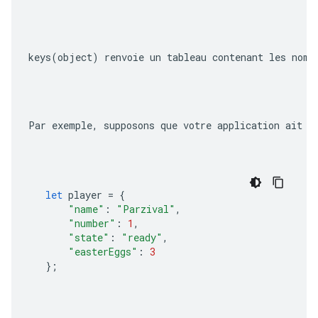
keys(object)
 renvoie un tableau contenant les noms
Par exemple, supposons que votre application ait d
let
player
=
{
"name"
:
"Parzival"
,
"number"
:
1
,
"state"
:
"ready"
,
"easterEggs"
:
3
};