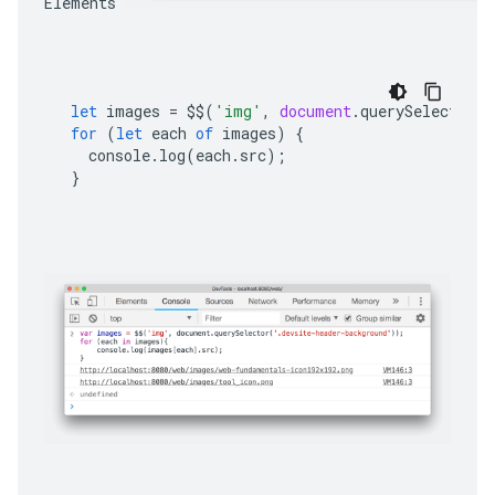
Éléments 
let
images
=
$$
(
'img'
,
document
.
querySelector
(
'
for
(
let
each
of
images
)
{
console
.
log
(
each
.
src
);
}