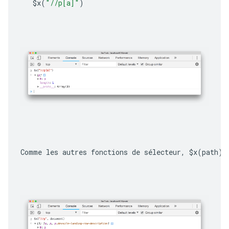
$x
(
"//p[a]"
)
Comme les autres fonctions de sélecteur, 
$x(path)
 