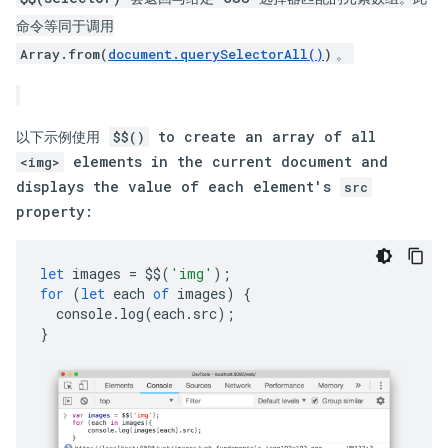
命令等同于调用
。
Array.from(
document.querySelectorAll()
)
以下示例使用
to create an array of all
$$()
elements in the current document and
<img>
displays the value of each element's
src
property:
let
images
=
$$
(
'img'
);
for
(
let
each
of
images
)
{
console
.
log
(
each
.
src
);
}