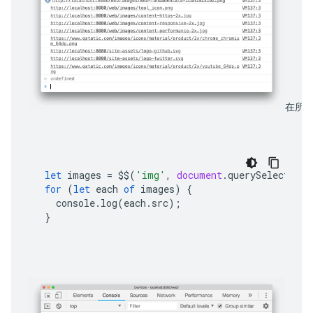
在所选
let
images
=
$$
(
'img'
,
document
.
querySelector
(
'
for
(
let
each
of
images
)
{
console
.
log
(
each
.
src
);
}