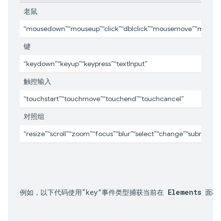
老鼠
“mousedown”“mouseup”“click”“dblclick”“mousemove”“mouse
键
“keydown”“keyup”“keypress”“textInput”
触控输入
“touchstart”“touchmove”“touchend”“touchcancel”
对照组
“resize”“scroll”“zoom”“focus”“blur”“select”“change”“submit”“re
例如，以下代码使用“key”事件类型捕获当前在 
Elements
 面