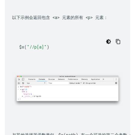
以下示例会返回包含 
<a>
 元素的所有 
<p>
 元素：
$x
(
"//p[a]"
)
与其他选择器函数类似，
$x(path)
 有一个可选的第二个参数 
st