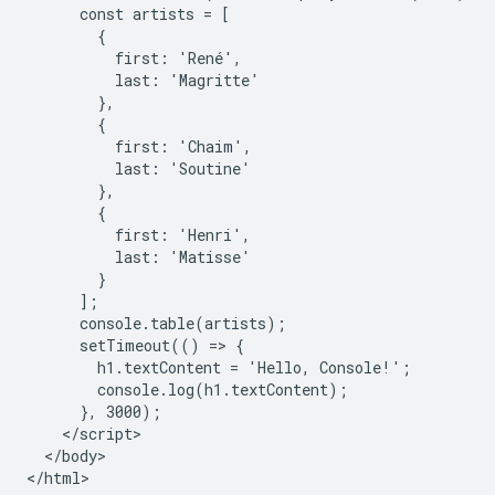
      const artists = [

        {

          first: 'René',

          last: 'Magritte'

        },

        {

          first: 'Chaim',

          last: 'Soutine'

        },

        {

          first: 'Henri',

          last: 'Matisse'

        }

      ];

      console.table(artists);

      setTimeout(() => {

        h1.textContent = 'Hello, Console!';

        console.log(h1.textContent);

      }, 3000);

    </script>

  </body>
