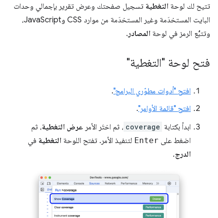
تتيح لك لوحة
التغطية
تسجيل صفحتك وعرض تقرير بإجمالي وحدات
البايت المستخدَمة وغير المستخدَمة من موارد CSS وJavaScript،
وتتبُّع الرمز في لوحة
المصادر
.
فتح لوحة "التغطية"
افتح "أدوات مطوّري البرامج"
.
افتح "قائمة الأوامر"
.
ابدأ بكتابة
coverage
، ثم اختَر الأمر
عرض التغطية
، ثم
اضغط على
Enter
لتنفيذ الأمر. تفتح اللوحة
التغطية
في
الدرج
.