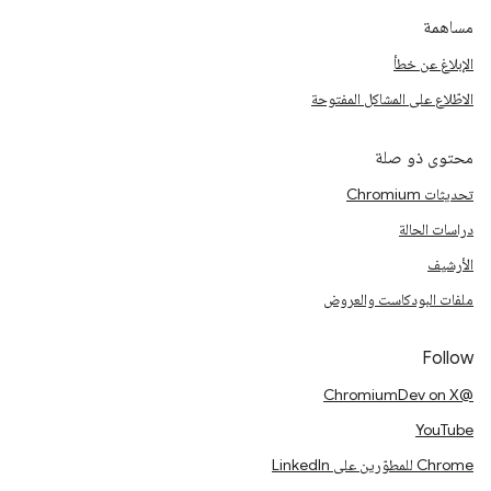
مساهمة
الإبلاغ عن خطأ
الاطّلاع على المشاكل المفتوحة
محتوى ذو صلة
تحديثات Chromium
دراسات الحالة
الأرشيف
ملفات البودكاست والعروض
Follow
@ChromiumDev on X
YouTube
Chrome للمطوّرين على LinkedIn