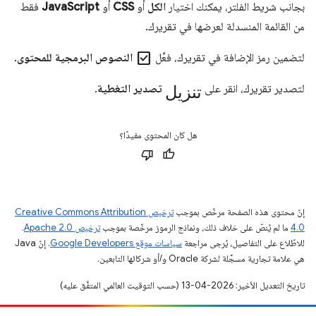
بجانب شريط الفلتر، يمكنك اختيار
الكل
أو
CSS
أو
JavaScript
فقط
من القائمة المنسدلة لعرضها في تقريرك.
check_box
لتضمين رمز الإضافة في تقريرك، فعِّل
النصوص البرمجية للمحتوى
.
تنزيل
لتصدير تقريرك، انقر على
تصدير التغطية
.
هل كان المحتوى مفيدًا؟
إنّ محتوى هذه الصفحة مرخّص بموجب
ترخيص Creative Commons Attribution
4.0‏
ما لم يُنصّ على خلاف ذلك، ونماذج الرموز مرخّصة بموجب
ترخيص Apache 2.0‏
.
للاطّلاع على التفاصيل، يُرجى مراجعة
سياسات موقع Google Developers‏
. إنّ Java
هي علامة تجارية مسجَّلة لشركة Oracle و/أو شركائها التابعين.
تاريخ التعديل الأخير: 2026-04-13 (حسب التوقيت العالمي المتفَّق عليه)