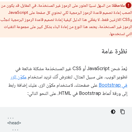
ملاحظة:
من السهل نسبيًا العثور على الرموز غير المستخدَمة. في المقابل، قد يكون من
الصعب إعادة تصميم قاعدة الرموز البرمجية لكي تحتوي كل صفحة على JavaScript
وCSS اللازمَين فقط. لا يغطّي هذا الدليل كيفية إعادة تصميم قاعدة الرموز البرمجية لتجنُّب
الرموز غير المستخدَمة. يعتمد هذا النوع من إعادة البناء بشكل كبير على مجموعة التقنيات
التي تستخدمها.
نظرة عامة
يُعدّ شحن JavaScript أو CSS غير المستخدَمة مشكلة شائعة في
تطوير الويب. على سبيل المثال، لنفترض أنّك تريد استخدام
مكوّن الزر
في Bootstrap
على صفحتك. لاستخدام مكوّن الزر، عليك إضافة رابط
إلى ورقة أنماط Bootstrap في HTML، على النحو التالي:
...

<head>

  ...
