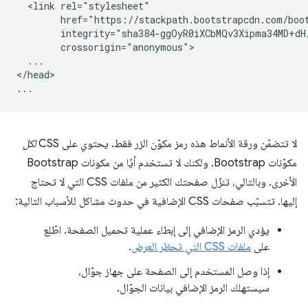
  <link rel="stylesheet"

        href="https://stackpath.bootstrapcdn.com/boot
        integrity="sha384-ggOyR0iXCbMQv3Xipma34MD+dH
        crossorigin="anonymous">

  ...

</head>

لا تتضمّن ورقة الأنماط هذه رمز مكوّن الزر فقط. يحتوي على CSS
لكل
مكوّنات Bootstrap. ولكنك لا تستخدم أيًا من مكونات Bootstrap
الأخرى. وبالتالي، تنزّل صفحتك الكثير من ملفات CSS التي لا تحتاج
إليها. تتسبّب صفحات CSS الإضافية في حدوث مشاكل للأسباب التالية:
يؤدي الرمز الإضافي إلى إبطاء عملية تحميل الصفحة. اطّلِع
على
ملفات CSS التي تحظر العرض
.
إذا وصل المستخدم إلى الصفحة على جهاز جوّال،
سيستهلك الرمز الإضافي بيانات الجوّال.