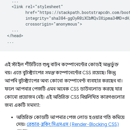
  ...

  <link rel="stylesheet"

        href="https://stackpath.bootstrapcdn.com/boot
        integrity="sha384-ggOyR0iXCbMQv3Xipma34MD+dH
        crossorigin="anonymous">

  ...

</head>

এই স্টাইল শীটটিতে শুধু বাটন কম্পোনেন্টের কোডই অন্তর্ভুক্ত
নয়। এতে বুটস্ট্র্যাপের
সমস্ত
কম্পোনেন্টের CSS রয়েছে। কিন্তু
আপনি বুটস্ট্র্যাপের অন্য কোনো কম্পোনেন্ট ব্যবহার করছেন না।
ফলে আপনার পেজটি এমন অনেক CSS ডাউনলোড করছে যার
কোনো প্রয়োজন নেই। এই অতিরিক্ত CSS নিম্নলিখিত কারণগুলোর
জন্য একটি সমস্যা:
অতিরিক্ত কোডটি আপনার পেজ লোড হওয়ার গতি কমিয়ে
দেয়।
রেন্ডার-ব্লকিং সিএসএস (Render-Blocking CSS)