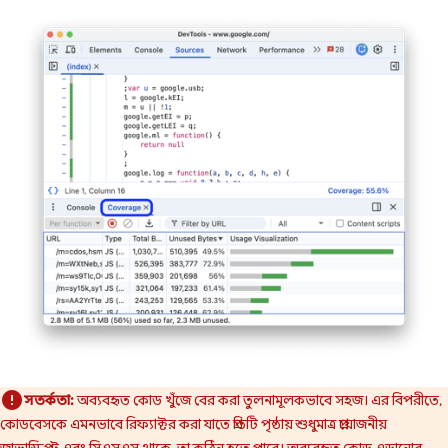
সতর্কতা:
অব্যবহৃত কোড খুঁজে বের করা তুলনামূলকভাবে সহজ। এর বিপরীতে,
কোডবেসকে এমনভাবে রিফ্যাক্টর করা যাতে প্রতিটি পৃষ্ঠায় শুধুমাত্র প্রয়োজনীয়
জাভাস্ক্রিপ্ট এবং সিএসএস থাকে, তা কঠিন হতে পারে। অব্যবহৃত কোড এড়ানোর