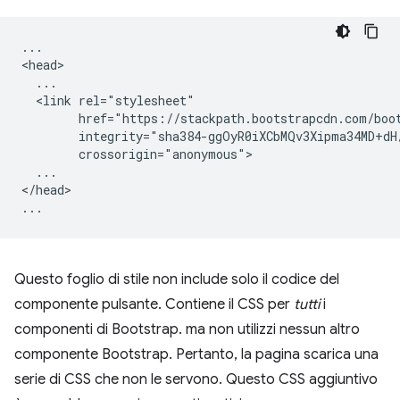
...

<head>

  ...

  <link rel="stylesheet"

        href="https://stackpath.bootstrapcdn.com/boot
        integrity="sha384-ggOyR0iXCbMQv3Xipma34MD+dH
        crossorigin="anonymous">

  ...

</head>

Questo foglio di stile non include solo il codice del
componente pulsante. Contiene il CSS per
tutti
i
componenti di Bootstrap. ma non utilizzi nessun altro
componente Bootstrap. Pertanto, la pagina scarica una
serie di CSS che non le servono. Questo CSS aggiuntivo