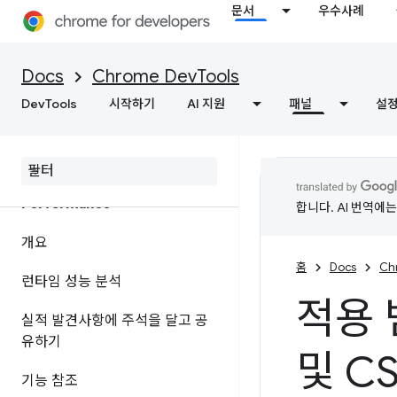
문서
우수사례
개요
네트워크 활동 검사
Docs
Chrome DevTools
DevTools
기능 참조
시작하기
AI 지원
패널
설
페이지 리소스 보기
Performance
합니다. AI 번역에
개요
홈
Docs
Ch
런타임 성능 분석
적용 
실적 발견사항에 주석을 달고 공
유하기
및 C
기능 참조