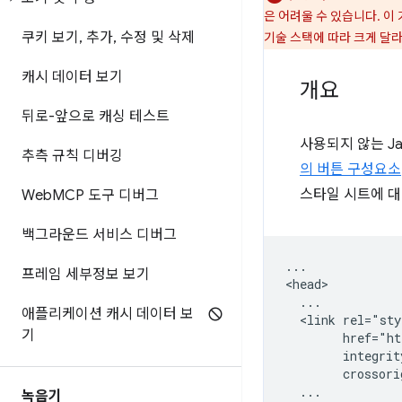
은 어려울 수 있습니다. 
쿠키 보기
,
추가
,
수정 및 삭제
기술 스택에 따라 크게 달
캐시 데이터 보기
개요
뒤로-앞으로 캐싱 테스트
사용되지 않는 Ja
추측 규칙 디버깅
의 버튼 구성요소
스타일 시트에 대
Web
MCP 도구 디버그
백그라운드 서비스 디버그
...

프레임 세부정보 보기
<head>

  ...

애플리케이션 캐시 데이터 보
  <link rel="sty
기
        href="ht
        integrit
        crossori
  ...

녹음기