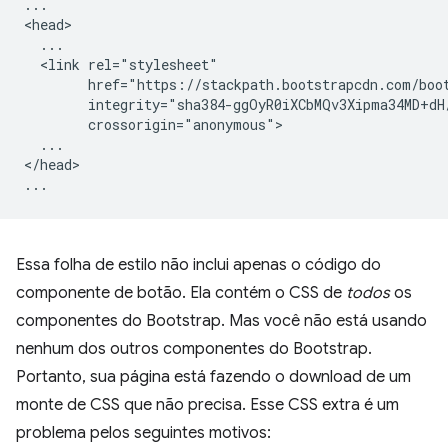
...

<head>

  ...

  <link rel="stylesheet"

        href="https://stackpath.bootstrapcdn.com/boot
        integrity="sha384-ggOyR0iXCbMQv3Xipma34MD+dH
        crossorigin="anonymous">

  ...

</head>

Essa folha de estilo não inclui apenas o código do
componente de botão. Ela contém o CSS de
todos
os
componentes do Bootstrap. Mas você não está usando
nenhum dos outros componentes do Bootstrap.
Portanto, sua página está fazendo o download de um
monte de CSS que não precisa. Esse CSS extra é um
problema pelos seguintes motivos: