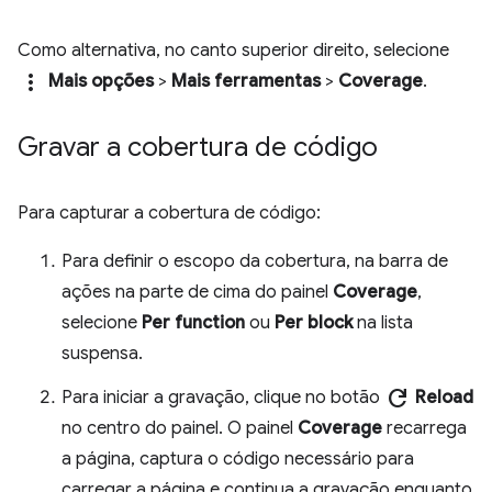
Como alternativa, no canto superior direito, selecione
more_vert
Mais opções
>
Mais ferramentas
>
Coverage
.
Gravar a cobertura de código
Para capturar a cobertura de código:
Para definir o escopo da cobertura, na barra de
ações na parte de cima do painel
Coverage
,
selecione
Per function
ou
Per block
na lista
suspensa.
refresh
Para iniciar a gravação, clique no botão
Reload
no centro do painel. O painel
Coverage
recarrega
a página, captura o código necessário para
carregar a página e continua a gravação enquanto