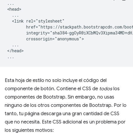
...

<head>

  ...

  <link rel="stylesheet"

        href="https://stackpath.bootstrapcdn.com/boot
        integrity="sha384-ggOyR0iXCbMQv3Xipma34MD+dH
        crossorigin="anonymous">

  ...

</head>

Esta hoja de estilo no solo incluye el código del
componente de botón. Contiene el CSS de
todos
los
componentes de Bootstrap. Sin embargo, no usas
ninguno de los otros componentes de Bootstrap. Por lo
tanto, tu página descarga una gran cantidad de CSS
que no necesita. Este CSS adicional es un problema por
los siguientes motivos: