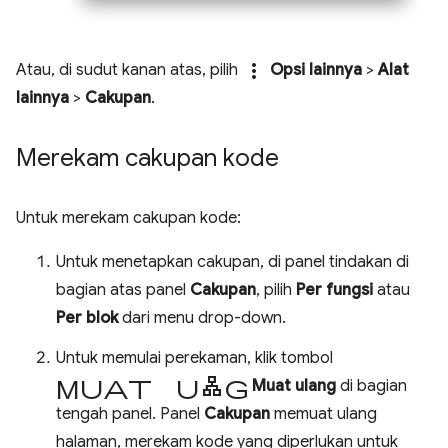
more_vert
Atau, di sudut kanan atas, pilih
Opsi lainnya
>
Alat
lainnya
>
Cakupan
.
Merekam cakupan kode
Untuk merekam cakupan kode:
Untuk menetapkan cakupan, di panel tindakan di
bagian atas panel
Cakupan
, pilih
Per fungsi
atau
Per blok
dari menu drop-down.
Untuk memulai perekaman, klik tombol
muat ulang
Muat ulang
di bagian
tengah panel. Panel
Cakupan
memuat ulang
halaman, merekam kode yang diperlukan untuk