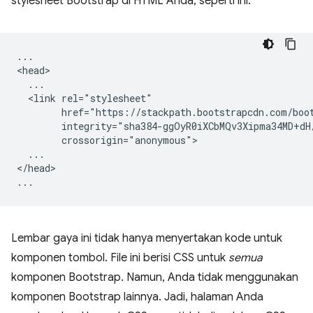
stylesheet Bootstrap di HTML Anda, seperti ini:
...

<head>

  ...

  <link rel="stylesheet"

        href="https://stackpath.bootstrapcdn.com/boot
        integrity="sha384-ggOyR0iXCbMQv3Xipma34MD+dH
        crossorigin="anonymous">

  ...

</head>

Lembar gaya ini tidak hanya menyertakan kode untuk
komponen tombol. File ini berisi CSS untuk
semua
komponen Bootstrap. Namun, Anda tidak menggunakan
komponen Bootstrap lainnya. Jadi, halaman Anda