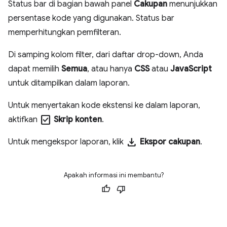
Status bar di bagian bawah panel
Cakupan
menunjukkan
persentase kode yang digunakan. Status bar
memperhitungkan pemfilteran.
Di samping kolom filter, dari daftar drop-down, Anda
dapat memilih
Semua
, atau hanya
CSS
atau
JavaScript
untuk ditampilkan dalam laporan.
Untuk menyertakan kode ekstensi ke dalam laporan,
check_box
aktifkan
Skrip konten
.
download
Untuk mengekspor laporan, klik
Ekspor cakupan
.
Apakah informasi ini membantu?