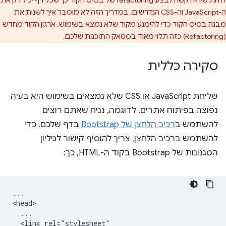
ה-JavaScript וה-CSS הנדרשים. במדריך הזה לא מוסבר איך לשנות את
מבנה בסיס הקוד כדי להימנע מקוד שלא נמצא בשימוש. ארגון הקוד מחדש
(Refactoring) כזה תלוי מאוד בסטאק התוכנות שלכם.
סקירה כללית
שליחת JavaScript או CSS שלא נמצאים בשימוש היא בעיה
נפוצה בפיתוח אתרים. לדוגמה, נניח שאתם רוצים
להשתמש ב
רכיב הלחצן של Bootstrap
בדף שלכם. כדי
להשתמש ברכיב הלחצן, צריך להוסיף קישור לגיליון
הסגנונות של Bootstrap בקוד ה-HTML, כך:
...

<head>

  ...

  <link rel="stylesheet"
