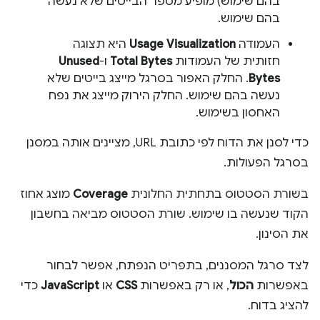
בהם שימוש) מופיע מספר הבייטים שלא נעשה
בהם שימוש.
העמודה
Usage Visualization
היא תצוגה
חזותית של העמודות
Total Bytes
ו-
Unused
Bytes
. החלק האפור בסרגל מייצג בייטים שלא
נעשה בהם שימוש. החלק הירוק מייצג את נפח
האחסון בשימוש.
כדי לסנן את הדוח לפי כתובת URL, מציינים אותה במסנן
בסרגל הפעולות.
בשורת הסטטוס בתחתית החלונית
Coverage
מוצג אחוז
הקוד שנעשה בו שימוש. שורת הסטטוס מביאה בחשבון
את הסינון.
לצד סרגל המסננים, בתפריט הנפתח, אפשר לבחור
באפשרות
הכול
, או רק באפשרות
CSS
או
JavaScript
כדי
להציג בדוח.