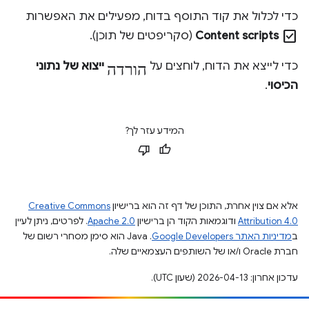
כדי לכלול את קוד התוסף בדוח, מפעילים את האפשרות
check_box
Content scripts
(סקריפטים של תוכן).
הורדה
כדי לייצא את הדוח, לוחצים על
ייצוא של נתוני
הכיסוי
.
המידע עזר לך?
אלא אם צוין אחרת, התוכן של דף זה הוא ברישיון
Creative Commons
Attribution 4.0
ודוגמאות הקוד הן ברישיון
Apache 2.0
. לפרטים, ניתן לעיין
ב
מדיניות האתר Google Developers‏
.‏ Java הוא סימן מסחרי רשום של
חברת Oracle ו/או של השותפים העצמאיים שלה.
עדכון אחרון: 2026-04-13 (שעון UTC).