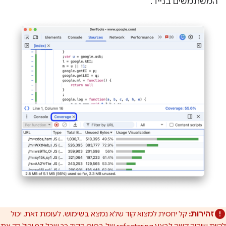
המשתמשים בנייד.
זהירות:
קל יחסית למצוא קוד שלא נמצא בשימוש. לעומת זאת, יכול
להיות שיהיה קשה לבצע refactoring של בסיס הקוד כך שכל דף יכיל רק את