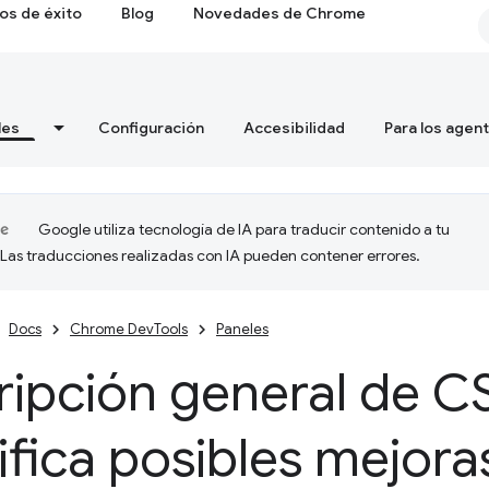
os de éxito
Blog
Novedades de Chrome
les
Configuración
Accesibilidad
Para los agen
Google utiliza tecnología de IA para traducir contenido a tu
 Las traducciones realizadas con IA pueden contener errores.
Docs
Chrome DevTools
Paneles
ipción general de C
ifica posibles mejor