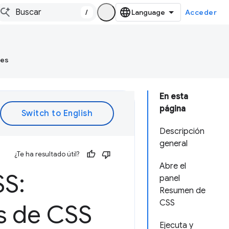
/
Acceder
tes
En esta
página
Descripción
general
¿Te ha resultado útil?
Abre el
SS:
panel
Resumen de
CSS
as de CSS
Ejecuta y