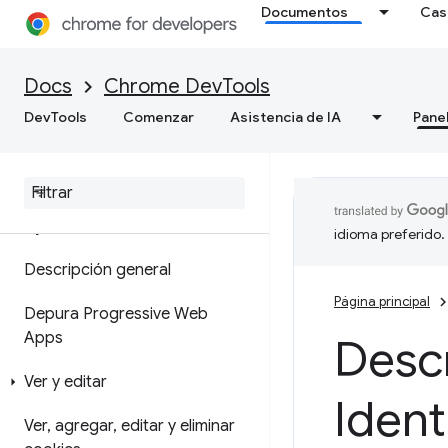
Documentos
Cas
de memoria
Cómo grabar instantáneas de
Docs
Chrome DevTools
montón
DevTools
Comenzar
Asistencia de IA
Pane
Herramienta de generación de
perfiles de asignación
Aplicación
idioma preferido.
Descripción general
Página principal
Depura Progressive Web
Apps
Descr
Ver y editar
Ident
Ver
,
agregar
,
editar y eliminar