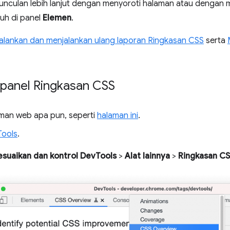
munculan lebih lanjut dengan menyoroti halaman atau dengan
uh di panel
Elemen
.
alankan dan menjalankan ulang laporan Ringkasan CSS
serta
anel Ringkasan CSS
man web apa pun, seperti
halaman ini
.
Tools
.
esuaikan dan kontrol DevTools
>
Alat lainnya
>
Ringkasan C