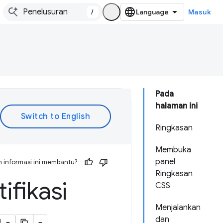
/
Masuk
Pada
halaman ini
Ringkasan
Membuka
panel
 informasi ini membantu?
Ringkasan
ifikasi
CSS
Menjalankan
dan