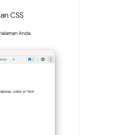
san CSS
halaman Anda.