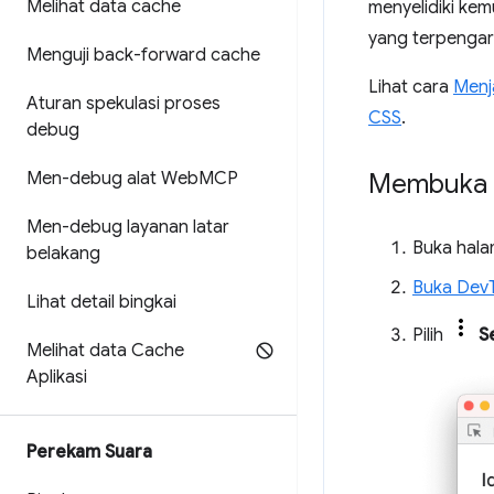
Melihat data cache
menyelidiki ke
yang terpengar
Menguji back-forward cache
Lihat cara
Menj
Aturan spekulasi proses
CSS
.
debug
Men-debug alat Web
MCP
Membuka p
Men-debug layanan latar
Buka hala
belakang
Buka Dev
Lihat detail bingkai
Pilih
S
Melihat data Cache
Aplikasi
Perekam Suara