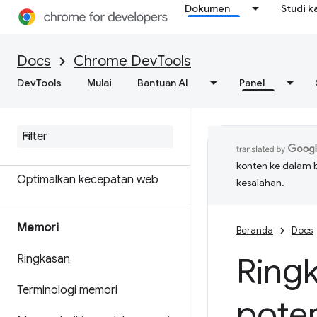
Dokumen
Studi k
Dapatkan hasil analisis yang
bisa ditindaklanjuti tentang
performa situs Anda
Docs
Chrome DevTools
DevTools
Menyimpan rekaman aktivitas
Mulai
Bantuan AI
Panel
performa
Mercusuar
konten ke dalam 
Optimalkan kecepatan web
kesalahan.
Memori
Beranda
Docs
Ringk
Ringkasan
Terminologi memori
pote