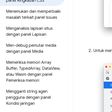
panel Ringkasan CSS
Menemukan dan memperbaiki
masalah terkait panel Issues
Menganalisis lapisan situs
dengan panel Lapisan
Men-debug pemutar media
Untuk men
dengan panel Media
Memeriksa memori Array
Buffer
,
Typed
Array
,
Data
View
,
atau Wasm dengan panel
Pemeriksa memori
Mengganti string agen
pengguna dengan panel
Kondisi jaringan