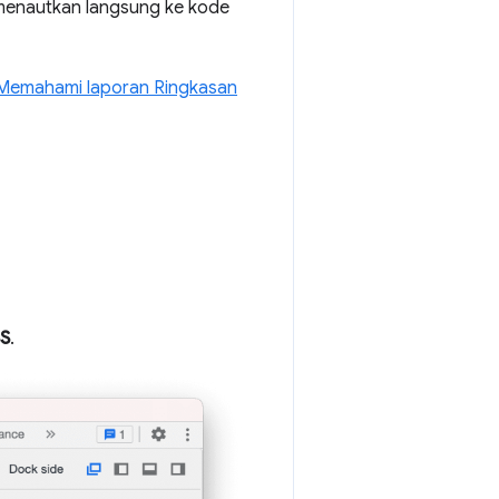
 menautkan langsung ke kode
Memahami laporan Ringkasan
SS
.