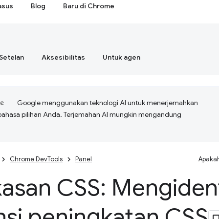
asus
Blog
Baru di Chrome
Setelan
Aksesibilitas
Untuk agen
Google menggunakan teknologi AI untuk menerjemahkan
bahasa pilihan Anda. Terjemahan AI mungkin mengandung
Chrome DevTools
Panel
Apakah
asan CSS: Mengident
nsi peningkatan CSS