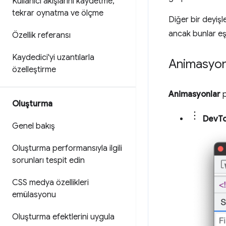
Kullanıcı akışlarını kaydetme
,
tekrar oynatma ve ölçme
Diğer bir deyişl
ancak bunlar eşz
Özellik referansı
Kaydedici'yi uzantılarla
Animasyon
özelleştirme
Animasyonlar
p
Oluşturma
DevToo
Genel bakış
Oluşturma performansıyla ilgili
sorunları tespit edin
CSS medya özellikleri
emülasyonu
Oluşturma efektlerini uygula