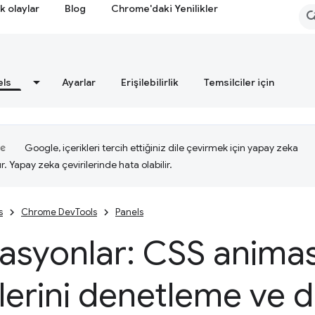
k olaylar
Blog
Chrome'daki Yenilikler
els
Ayarlar
Erişilebilirlik
Temsilciler için
Google, içerikleri tercih ettiğiniz dile çevirmek için yapay zeka
ır. Yapay zeka çevirilerinde hata olabilir.
s
Chrome DevTools
Panels
asyonlar: CSS anima
lerini denetleme ve 