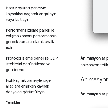
İstek Koşulları paneliyle
kaynakları seçerek engelleyin
veya kısıtlayın
Performans izleme paneli ile
çalışma zamanı performansını
gerçek zamanlı olarak analiz
edin
Protokol izleme paneli ile CDP
Animasyonlar
p
isteklerini görüntüleme ve
animasyon tetik
gönderme
Animasyonl
Hızlı kaynak paneliyle diğer
araçlara erişirken kaynak
dosyaları görüntüleyin
Animasyonlar
p
Yenilikler