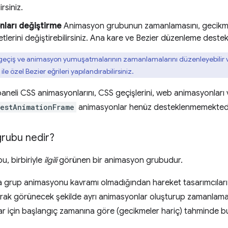
irsiniz.
ları değiştirme
Animasyon grubunun zamanlamasını, gecikmes
etlerini değiştirebilirsiniz. Ana kare ve Bezier düzenleme deste
eçiş ve animasyon yumuşatmalarının zamanlamalarını düzenleyebilir
ile özel Bezier eğrileri yapılandırabilirsiniz.
aneli CSS animasyonlarını, CSS geçişlerini, web animasyonları
estAnimationFrame
animasyonlar henüz desteklenmemektedi
rubu nedir?
, birbiriyle
ilgili
görünen bir animasyon grubudur.
rup animasyonu kavramı olmadığından hareket tasarımcıları ve ge
arak görünecek şekilde ayrı animasyonlar oluşturup zamanlama
nlar için başlangıç zamanına göre (gecikmeler hariç) tahminde b