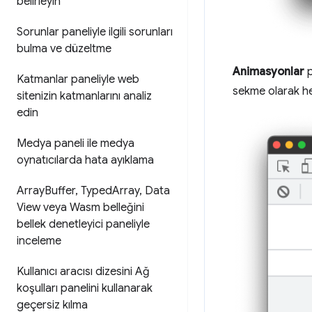
belirleyin
Sorunlar paneliyle ilgili sorunları
bulma ve düzeltme
Animasyonlar
p
Katmanlar paneliyle web
sekme olarak he
sitenizin katmanlarını analiz
edin
Medya paneli ile medya
oynatıcılarda hata ayıklama
Array
Buffer
,
Typed
Array
,
Data
View veya Wasm belleğini
bellek denetleyici paneliyle
inceleme
Kullanıcı aracısı dizesini Ağ
koşulları panelini kullanarak
geçersiz kılma