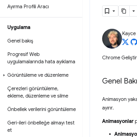
Ayırma Profili Aracı
Uygulama
Kayce
Genel bakış
Progresif Web
Chrome Geliştir
uygulamalarında hata ayıklama
Görüntüleme ve düzenleme
Genel Bak
Çerezleri görüntüleme
,
ekleme
,
düzenleme ve silme
Animasyon yaka
ayırır.
Önbellek verilerini görüntüleme
Animasyonlar
p
Geri-ileri önbelleğe almayı test
et
Animasyon