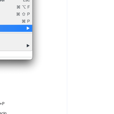
+
P
eçin.