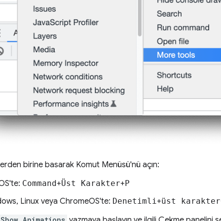
lerden birine basarak Komut Menüsü'nü açın:
OS'te:
Command
+
Üst Karakter
+
P
ows, Linux veya ChromeOS'te:
Denetimli
+
üst karakter
Show Animations
yazmaya başlayın ve ilgili Çekme panelini s