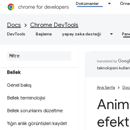
ilgili uygulanabilir analizler elde
Dokümanlar
Örne
edin
Performans izlerini kaydetme
Docs
Chrome DevTools
DevTools
Başlama
yapay zeka desteği
Pan
Deniz Feneri
Web hızını optimize etme
teknolojisini kullan
Bellek
Genel bakış
Ana Sayfa
Doc
Bellek terminolojisi
Anim
Bellek sorunlarını düzeltme
efekt
Yığın anlık görüntüleri kaydet