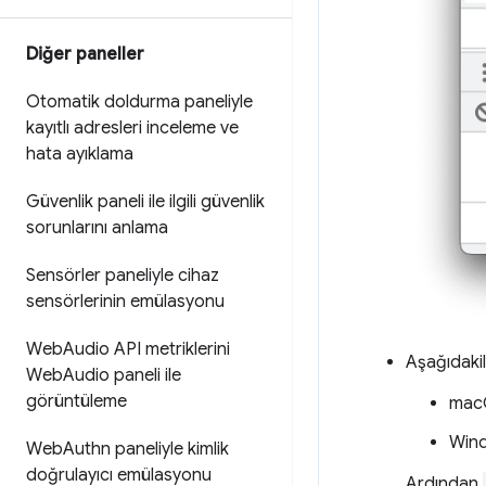
Diğer paneller
Otomatik doldurma paneliyle
kayıtlı adresleri inceleme ve
hata ayıklama
Güvenlik paneli ile ilgili güvenlik
sorunlarını anlama
Sensörler paneliyle cihaz
sensörlerinin emülasyonu
Web
Audio API metriklerini
Aşağıdaki
Web
Audio paneli ile
görüntüleme
mac
Wind
Web
Authn paneliyle kimlik
doğrulayıcı emülasyonu
Ardından