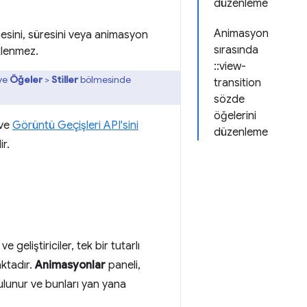
düzenleme
Animasyon
ini, süresini veya animasyon
sırasında
klenmez.
::view-
 ve
Öğeler
>
Stiller
bölmesinde
transition
sözde
öğelerini
 ve
Görüntü Geçişleri API'sini
düzenleme
r.
liştiriciler, tek bir tutarlı
ktadır.
Animasyonlar
paneli,
ulunur ve bunları yan yana