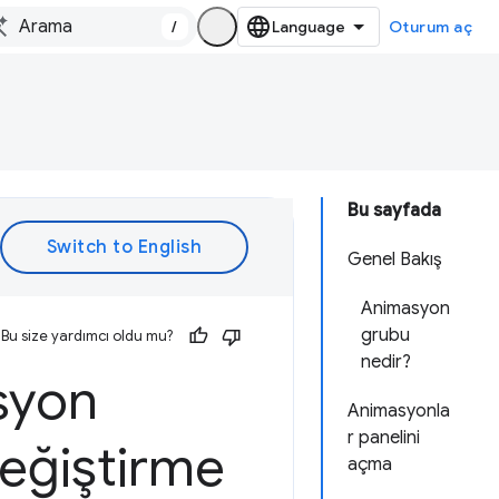
/
Oturum aç
Bu sayfada
Genel Bakış
Animasyon
grubu
Bu size yardımcı oldu mu?
nedir?
syon
Animasyonla
r panelini
değiştirme
açma