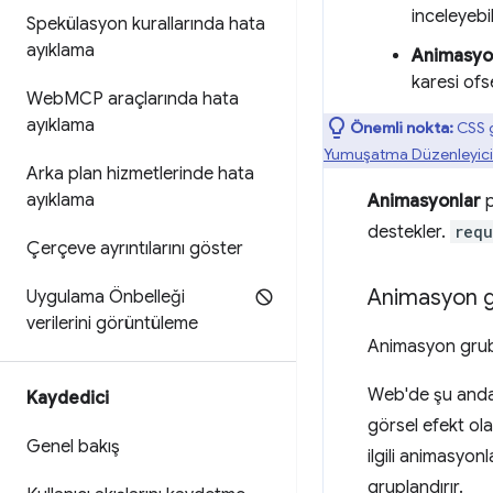
inceleyebil
Spekülasyon kurallarında hata
ayıklama
Animasyon
karesi ofs
Web
MCP araçlarında hata
ayıklama
Önemli nokta:
CSS g
Yumuşatma Düzenleyici
Arka plan hizmetlerinde hata
ayıklama
Animasyonlar
p
destekler.
requ
Çerçeve ayrıntılarını göster
Animasyon g
Uygulama Önbelleği
verilerini görüntüleme
Animasyon grubu
Web'de şu anda g
Kaydedici
görsel efekt ol
Genel bakış
ilgili animasyo
gruplandırır.