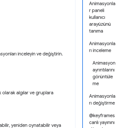
Animasyonla
r paneli
kullanıcı
arayüzünü
tanıma
Animasyonla
rı inceleme
onları inceleyin ve değiştirin.
Animasyon
ayrıntılarını
görüntüle
me
 olarak algılar ve gruplara
Animasyonla
rı değiştirme
@keyframes
canlı yayınını
lir, yeniden oynatabilir veya