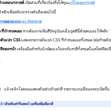
ส่วนคอนทราสต์
เปิดส่วนที่เกี่ยวข้องซึ่งให้คุณ
แก้ไขคอนทราสต์
ี
คลิกเพื่อสลับระหว่างตัวเลือกต่อไปนี้
ีการออกแบบ
ของ Material
ต
ที่กำหนดเอง
หากต้องการเพิ่มสีปัจจุบันลงในชุดสีนี้ด้วยตนเอง ให้คลิก
ี
ตัวแปร CSS
แสดงรายการตัวแปร CSS ที่กำหนดเองทั้งหมด (ต่อท้ายด้ว
ี
สีของหน้า
เครื่องมือสำหรับนักพัฒนาเว็บจะค้นหาสีทั้งหมดในสไตล์ชีตเพื่อส
ี
 แล้วคลิก
ไอคอนแสดงตัวอย่างข้างค่าสี รายการแบบเลื่อนลงจะเปิดขึ้น
คลิก
ตัวสลับค่าที่แสดง
ใน
เครื่องมือเลือกสี