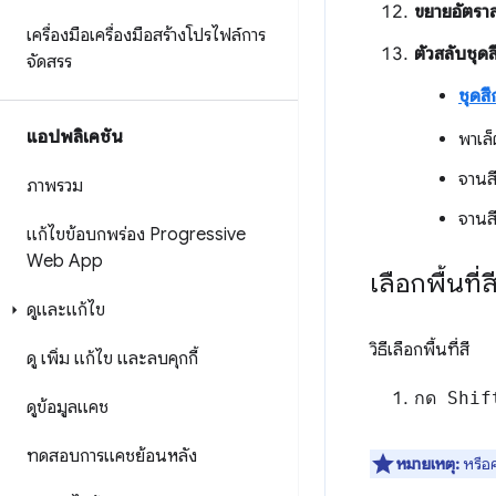
ขยายอัตรา
เครื่องมือเครื่องมือสร้างโปรไฟล์การ
ตัวสลับชุดส
จัดสรร
ชุดส
แอปพลิเคชัน
พาเล็
จานส
ภาพรวม
จานส
แก้ไขข้อบกพร่อง Progressive
Web App
เลือกพื้นที่ส
ดูและแก้ไข
วิธีเลือกพื้นที่สี
ดู เพิ่ม แก้ไข และลบคุกกี้
กด Shift
ดูข้อมูลแคช
ทดสอบการแคชย้อนหลัง
หมายเหตุ:
หรือ