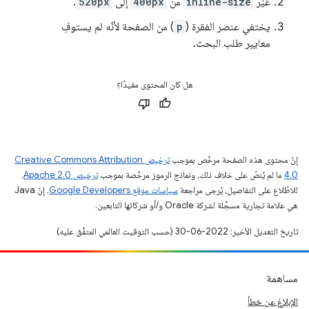
غيِّر
inline-size
من
400px
إلى
520px
.
يختفي عنصر الفقرة (
p
) من الصفحة لأنّه لم يستوفِ
معايير طلب البحث.
هل كان المحتوى مفيدًا؟
إنّ محتوى هذه الصفحة مرخّص بموجب
ترخيص Creative Commons Attribution
4.0‏
ما لم يُنصّ على خلاف ذلك، ونماذج الرموز مرخّصة بموجب
ترخيص Apache 2.0‏
.
للاطّلاع على التفاصيل، يُرجى مراجعة
سياسات موقع Google Developers‏
. إنّ Java
هي علامة تجارية مسجَّلة لشركة Oracle و/أو شركائها التابعين.
تاريخ التعديل الأخير: 2022-06-30 (حسب التوقيت العالمي المتفَّق عليه)
مساهمة
الإبلاغ عن خطأ