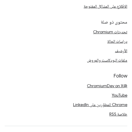
الاطّلاع على المشاكل المفتوحة
محتوى ذو صلة
تحديثات Chromium
دراسات الحالة
الأرشيف
ملفات البودكاست والعروض
Follow
@ChromiumDev on X
YouTube
Chrome للمطوّرين على LinkedIn
خلاصة RSS