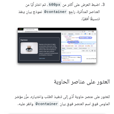
اضبط العرض على أكثر من
600px
، ثم اختَر أيًا من
العناصر المتأثرة. راجِع
@container
نموذج بيان ينفذ
تنسيقًا أفقيًا.
العثور على عناصر الحاوية
للعثور على عنصر حاوية أدّى إلى تنفيذ الطلب واختياره، مرِّر مؤشر
الماوس فوق اسم العنصر فوق بيان
@container
وانقر عليه.