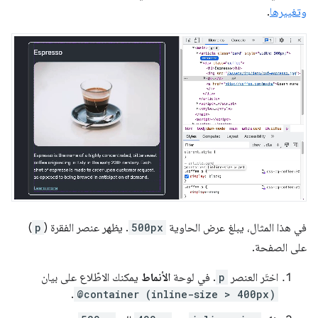
وتغييرها
.
في هذا المثال، يبلغ عرض الحاوية
500px
. يظهر عنصر الفقرة (
p
)
على الصفحة.
اختَر العنصر
p
. في لوحة
الأنماط
يمكنك الاطّلاع على بيان
.
@container (inline-size > 400px)