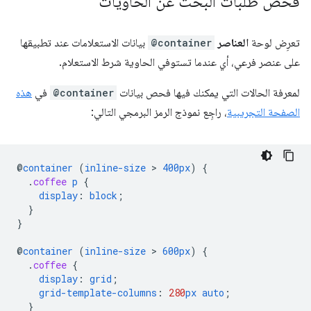
فحص طلبات البحث عن الحاويات
تعرِض لوحة
العناصر
@container
بيانات الاستعلامات عند تطبيقها
على عنصر فرعي، أي عندما تستوفي الحاوية شرط الاستعلام.
لمعرفة الحالات التي يمكنك فيها فحص بيانات
@container
في
هذه
الصفحة التجريبية
، راجِع نموذج الرمز البرمجي التالي:
@
container
(
inline-size
 > 
400px
)
{
.
coffee
p
{
display
:
block
;
}
}
@
container
(
inline-size
 > 
600px
)
{
.
coffee
{
display
:
grid
;
grid-template-columns
:
280
px
auto
;
}