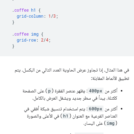
.
coffee
h1
{
grid-column
:
1
/
3
;
}
.
coffee
img
{
grid-row
:
2
/
4
;
}
في هذا المثال، إذا تجاوز عرض الحاوية العدد التالي من البكسل، يتم
تطبيق الأنماط المقابلة:
أكثر من
400px
: يظهر عنصر الفقرة (
p
) على الصفحة
ككتلة، يبدأ في سطر جديد ويشغل العرض بالكامل.
أكثر من
600px
: يتم استخدام تنسيق شبكة أفقي في
العناصر الفرعية مع العنوان (
h1
) في الأعلى والصورة
(
img
) على اليسار.