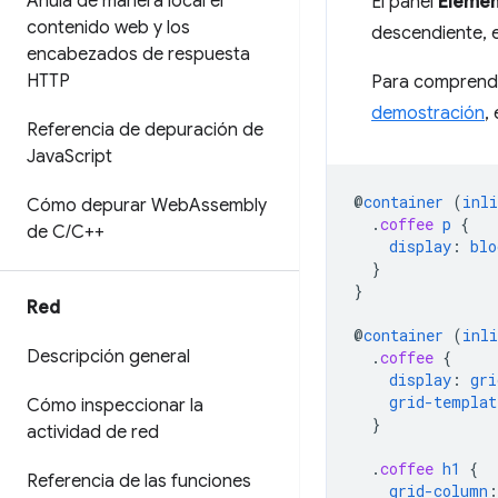
Anula de manera local el
El panel
Elemen
contenido web y los
descendiente, e
encabezados de respuesta
HTTP
Para comprende
demostración
,
Referencia de depuración de
Java
Script
@
container
(
inli
Cómo depurar Web
Assembly
.
coffee
p
{
de C
/
C++
display
:
blo
}
}
Red
@
container
(
inli
Descripción general
.
coffee
{
display
:
gri
grid-templat
Cómo inspeccionar la
}
actividad de red
.
coffee
h1
{
Referencia de las funciones
grid-column
: