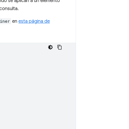
do se aplican a un elemento
consulta.
iner
en
esta página de