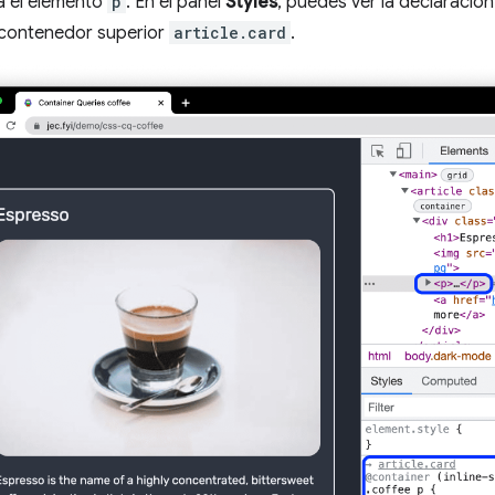
a el elemento
p
. En el panel
Styles
, puedes ver la declaració
l contenedor superior
article.card
.