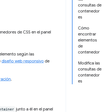
consultas de
contenedor
es
Cómo
enedores de CSS en el panel
encontrar
elementos
de
contenedor
 elemento según las
e
diseño web responsivo
de
Modifica las
consultas de
contenedor
ración
.
es
ntainer
junto a él en el panel