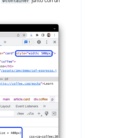
n
@container
junto con un