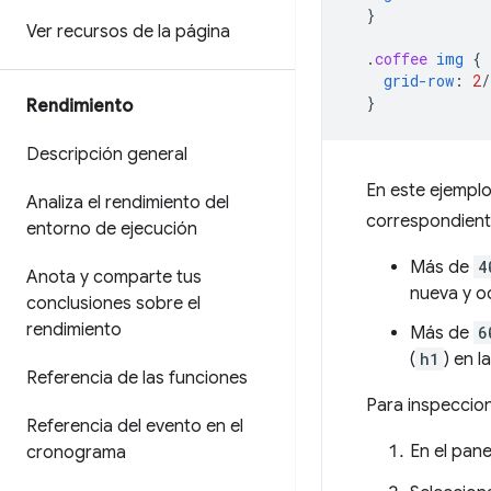
}
Ver recursos de la página
.
coffee
img
{
grid-row
:
2
/
}
Rendimiento
Descripción general
En este ejemplo,
Analiza el rendimiento del
correspondient
entorno de ejecución
Más de
4
Anota y comparte tus
nueva y o
conclusiones sobre el
rendimiento
Más de
6
(
h1
) en l
Referencia de las funciones
Para inspeccion
Referencia del evento en el
En el pan
cronograma