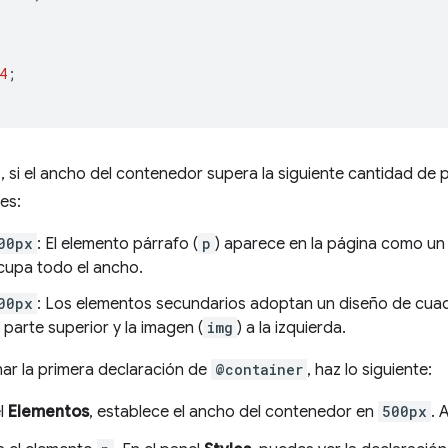
4
;
 si el ancho del contenedor supera la siguiente cantidad de píx
es:
00px
: El elemento párrafo (
p
) aparece en la página como un
cupa todo el ancho.
00px
: Los elementos secundarios adoptan un diseño de cuadrí
a parte superior y la imagen (
img
) a la izquierda.
ar la primera declaración de
@container
, haz lo siguiente:
el
Elementos
, establece el ancho del contenedor en
500px
. 