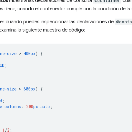
tos
muestra las declaraciones de consulta
@container
cuan
s decir, cuando el contenedor cumple con la condición de la 
r cuándo puedes inspeccionar las declaraciones de
@conta
 examina la siguiente muestra de código:
ne-size
 > 
400px
)
{
ck
;
ne-size
 > 
600px
)
{
d
;
e-columns
:
280
px
auto
;
1
/
3
;