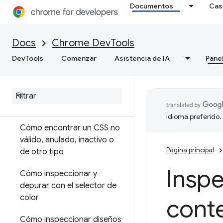
Documentos
Cas
Elementos
Descripción general
Docs
Chrome DevTools
DevTools
Comenzar
Asistencia de IA
Pane
DOM
CSS
Cómo ver y cambiar CSS
idioma preferido.
Cómo encontrar un CSS no
válido
,
anulado
,
inactivo o
Página principal
de otro tipo
Inspe
Cómo inspeccionar y
depurar con el selector de
color
cont
Cómo inspeccionar diseños