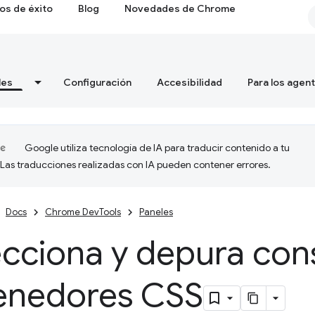
os de éxito
Blog
Novedades de Chrome
les
Configuración
Accesibilidad
Para los agen
Google utiliza tecnología de IA para traducir contenido a tu
 Las traducciones realizadas con IA pueden contener errores.
Docs
Chrome DevTools
Paneles
cciona y depura con
enedores CSS