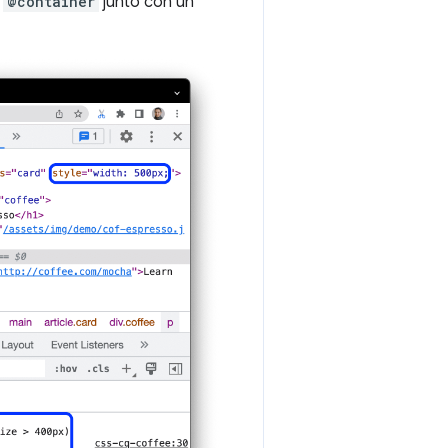
n
@container
junto con un