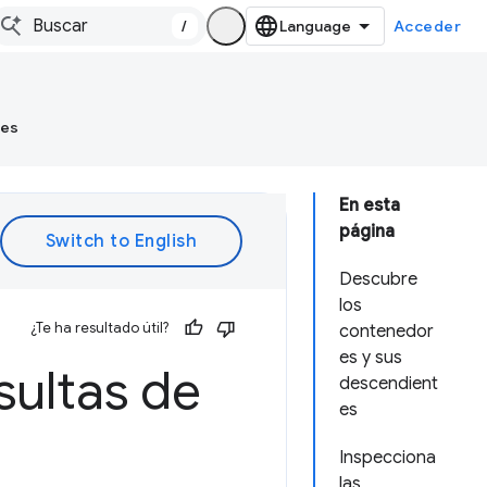
/
Acceder
tes
En esta
página
Descubre
los
¿Te ha resultado útil?
contenedor
es y sus
sultas de
descendient
es
Inspecciona
las