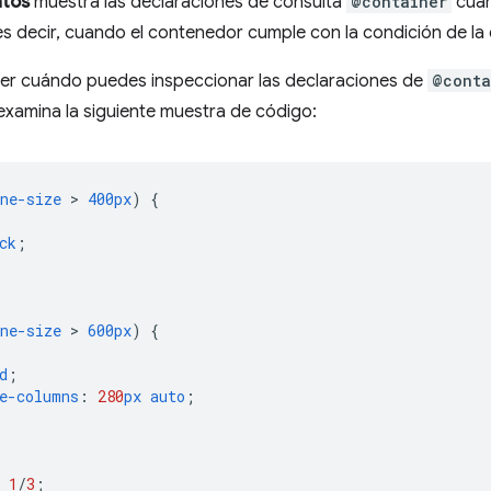
tos
muestra las declaraciones de consulta
@container
cuan
s decir, cuando el contenedor cumple con la condición de la 
r cuándo puedes inspeccionar las declaraciones de
@conta
 examina la siguiente muestra de código:
ne-size
 > 
400px
)
{
ck
;
ne-size
 > 
600px
)
{
d
;
e-columns
:
280
px
auto
;
1
/
3
;