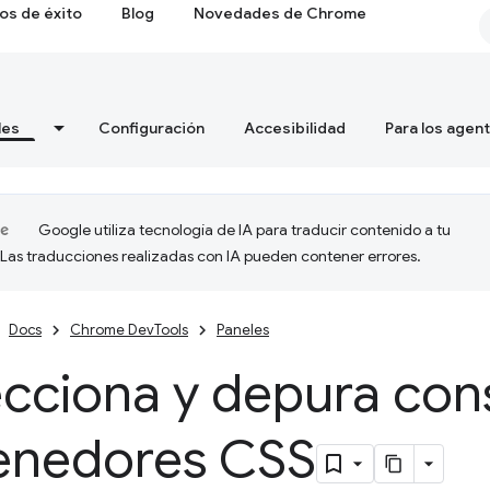
os de éxito
Blog
Novedades de Chrome
les
Configuración
Accesibilidad
Para los agen
Google utiliza tecnología de IA para traducir contenido a tu
 Las traducciones realizadas con IA pueden contener errores.
Docs
Chrome DevTools
Paneles
cciona y depura con
enedores CSS