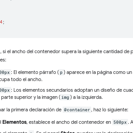
4
;
 si el ancho del contenedor supera la siguiente cantidad de píx
es:
00px
: El elemento párrafo (
p
) aparece en la página como un
cupa todo el ancho.
00px
: Los elementos secundarios adoptan un diseño de cuadrí
a parte superior y la imagen (
img
) a la izquierda.
ar la primera declaración de
@container
, haz lo siguiente:
el
Elementos
, establece el ancho del contenedor en
500px
. 