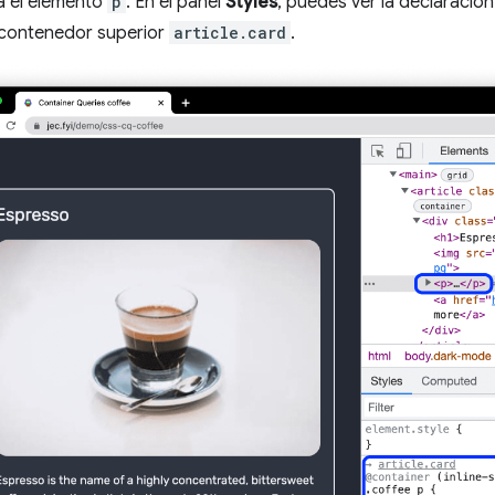
a el elemento
p
. En el panel
Styles
, puedes ver la declaració
l contenedor superior
article.card
.