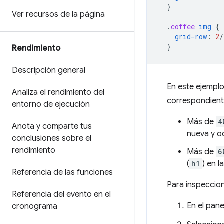
}
Ver recursos de la página
.
coffee
img
{
grid-row
:
2
/
}
Rendimiento
Descripción general
En este ejemplo,
Analiza el rendimiento del
correspondient
entorno de ejecución
Más de
4
Anota y comparte tus
nueva y o
conclusiones sobre el
rendimiento
Más de
6
(
h1
) en l
Referencia de las funciones
Para inspeccion
Referencia del evento en el
En el pan
cronograma