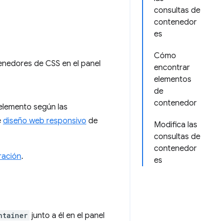
consultas de
contenedor
es
Cómo
enedores de CSS en el panel
encontrar
elementos
de
contenedor
 elemento según las
e
diseño web responsivo
de
Modifica las
consultas de
contenedor
ración
.
es
ntainer
junto a él en el panel