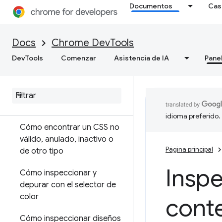
Documentos
Cas
Elementos
Descripción general
Docs
Chrome DevTools
DevTools
Comenzar
Asistencia de IA
Pane
DOM
CSS
Cómo ver y cambiar CSS
idioma preferido.
Cómo encontrar un CSS no
válido
,
anulado
,
inactivo o
Página principal
de otro tipo
Inspe
Cómo inspeccionar y
depurar con el selector de
color
cont
Cómo inspeccionar diseños