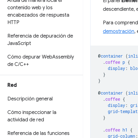
Anula de manera local el
El panel
Elemen
contenido web y los
descendiente, e
encabezados de respuesta
HTTP
Para comprende
demostración
,
Referencia de depuración de
Java
Script
@
container
(
inli
Cómo depurar Web
Assembly
.
coffee
p
{
de C
/
C++
display
:
blo
}
}
Red
@
container
(
inli
Descripción general
.
coffee
{
display
:
gri
grid-templat
Cómo inspeccionar la
}
actividad de red
.
coffee
h1
{
Referencia de las funciones
grid-column
: