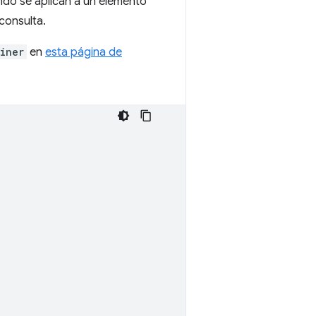
do se aplican a un elemento
consulta.
iner
en
esta página de