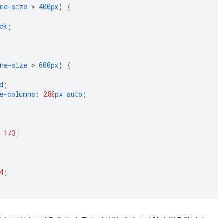
ne-size
 > 
400px
)
{
ck
;
ne-size
 > 
600px
)
{
d
;
e-columns
:
280
px
auto
;
1
/
3
;
4
;