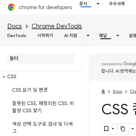
문서
우수사례
Docs
Chrome DevTools
DevTools
시작하기
AI 지원
패널
설
요소
개요
DOM
합니다. AI 번역에
CSS
CSS 보기 및 변경
홈
Docs
Ch
CSS
잘못된 CSS
,
재정의된 CSS
,
비
활성 CSS 찾기
색상 선택 도구로 검사 및 디버
그