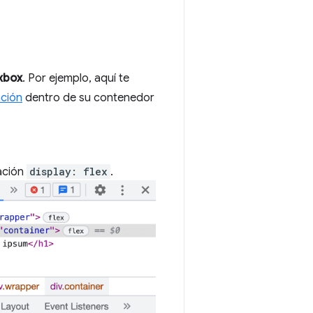
exbox
. Por ejemplo, aquí te
ción
dentro de su contenedor
ración
display: flex
.