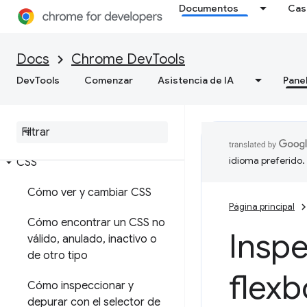
Documentos
Cas
Docs
Chrome DevTools
Elementos
DevTools
Comenzar
Asistencia de IA
Pane
Descripción general
DOM
idioma preferido.
CSS
Cómo ver y cambiar CSS
Página principal
Cómo encontrar un CSS no
Inspe
válido
,
anulado
,
inactivo o
de otro tipo
flex
Cómo inspeccionar y
depurar con el selector de