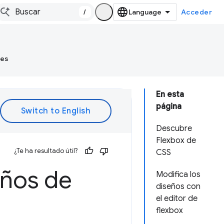
/
Acceder
tes
En esta
página
Descubre
Flexbox de
¿Te ha resultado útil?
CSS
eños de
Modifica los
diseños con
el editor de
flexbox