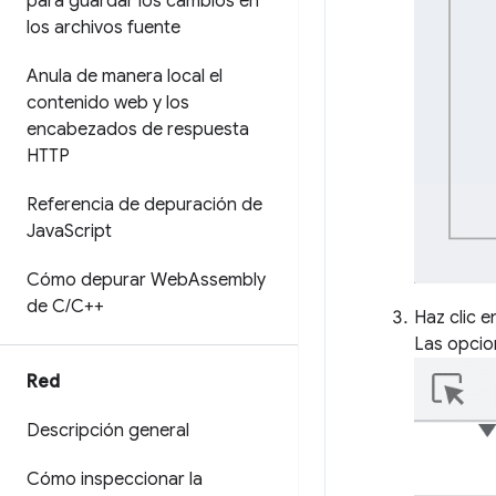
para guardar los cambios en
los archivos fuente
Anula de manera local el
contenido web y los
encabezados de respuesta
HTTP
Referencia de depuración de
Java
Script
Cómo depurar Web
Assembly
de C
/
C++
Haz clic e
Las opcio
Red
Descripción general
Cómo inspeccionar la