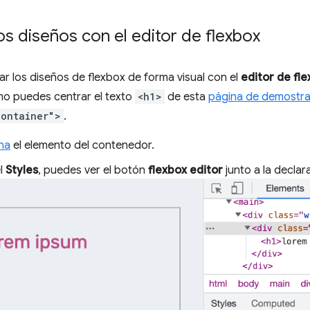
os diseños con el editor de flexbox
r los diseños de flexbox de forma visual con el
editor de fl
 puedes centrar el texto
<h1>
de esta
página de demostra
container">
.
na
el elemento del contenedor.
el
Styles
, puedes ver el botón
flexbox editor
junto a la decla