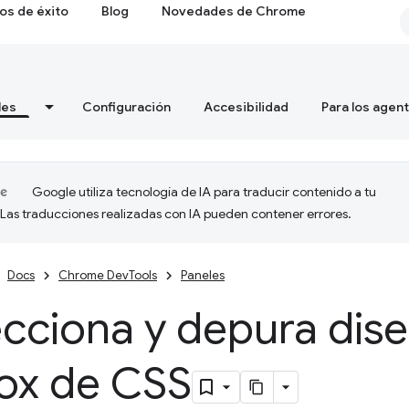
os de éxito
Blog
Novedades de Chrome
les
Configuración
Accesibilidad
Para los agen
Google utiliza tecnología de IA para traducir contenido a tu
 Las traducciones realizadas con IA pueden contener errores.
Docs
Chrome DevTools
Paneles
cciona y depura dis
box de CSS