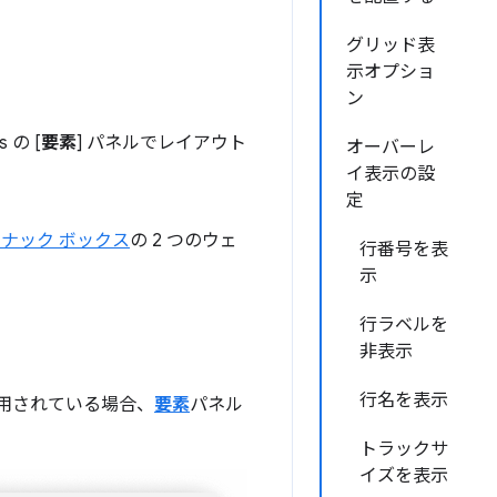
グリッド表
示オプショ
ン
 の [
要素
] パネルでレイアウト
オーバーレ
イ表示の設
定
ナック ボックス
の 2 つのウェ
行番号を表
示
行ラベルを
非表示
行名を表示
用されている場合、
要素
パネル
トラックサ
イズを表示