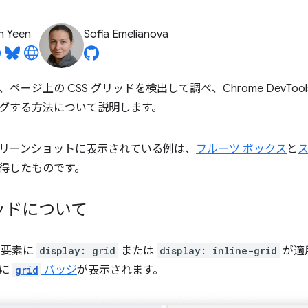
n Yeen
Sofia Emelianova
ージ上の CSS グリッドを検出して調べ、Chrome DevTools
グする方法について説明します。
リーンショットに表示されている例は、
フルーツ ボックス
と
ス
得したものです。
リッドについて
L 要素に
display: grid
または
display: inline-grid
が適
横に
grid
バッジ
が表示されます。