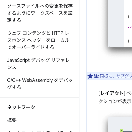
ソースファイルへの変更を保存
するようにワークスペースを設
定する
ウェブ コンテンツと HTTP レ
スポンス ヘッダーをローカル
でオーバーライドする
Java
Script デバッグ リファレ
ンス
注:
同様に、
サブグリ
C
/
C++ Web
Assembly をデバッ
グする
[
レイアウト
]
クションが表示
ネットワーク
概要