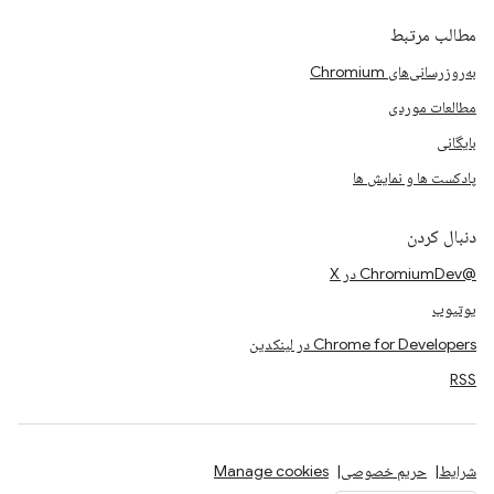
مطالب مرتبط
به‌روزرسانی‌های Chromium
مطالعات موردی
بایگانی
پادکست ها و نمایش ها
دنبال کردن
@ChromiumDev در X
یوتیوب
Chrome for Developers در لینکدین
RSS
شرایط
حریم خصوصی
Manage cookies