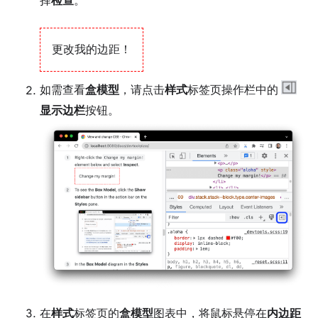
择
检查
。
更改我的边距！
如需查看
盒模型
，请点击
样式
标签页操作栏中的
显示边栏
按钮。
在
样式
标签页的
盒模型
图表中，将鼠标悬停在
内边距