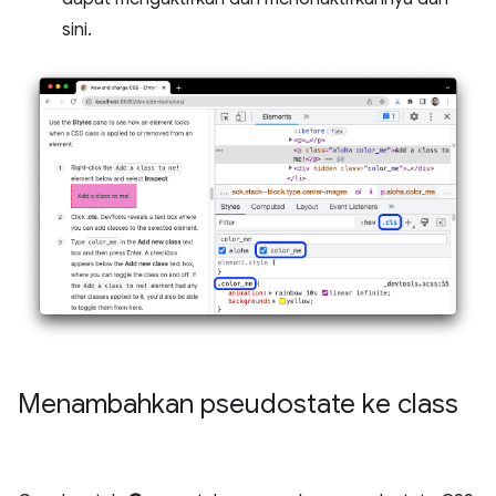
sini.
Menambahkan pseudostate ke class