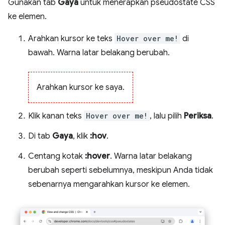
Gunakan tab
Gaya
untuk menerapkan pseudostate CSS
ke elemen.
Arahkan kursor ke teks
Hover over me!
di
bawah. Warna latar belakang berubah.
Arahkan kursor ke saya.
Klik kanan teks
Hover over me!
, lalu pilih
Periksa
.
Di tab
Gaya
, klik
:hov
.
Centang kotak
:hover
. Warna latar belakang
berubah seperti sebelumnya, meskipun Anda tidak
sebenarnya mengarahkan kursor ke elemen.