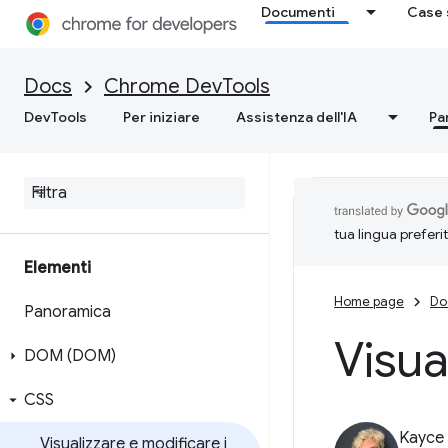
Documenti
Case 
Docs
Chrome DevTools
DevTools
Per iniziare
Assistenza dell'IA
Pa
tua lingua preferi
Elementi
Home page
Do
Panoramica
Visua
DOM (DOM)
CSS
Kayce
Visualizzare e modificare i