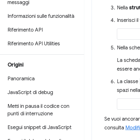
messaggi
Nella
stru
Informazioni sulle funzionalità
Inserisci i
Riferimento API
Riferimento API Utilities
Nella sch
La sched
Origini
essere an
Panoramica
La classe
spazi nella
Java
Script di debug
Metti in pausa il codice con
punti di interruzione
Se vuoi ancorare
Esegui snippet di Java
Script
consulta
Modifi