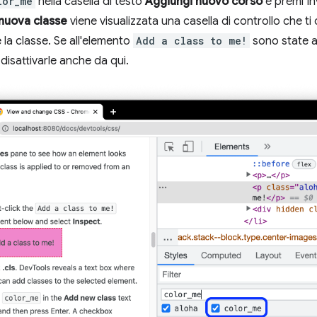
lor_me
nella casella di testo
Aggiungi nuovo corso
e premi Inv
nuova classe
viene visualizzata una casella di controllo che ti
e la classe. Se all'elemento
Add a class to me!
sono state ap
e disattivarle anche da qui.