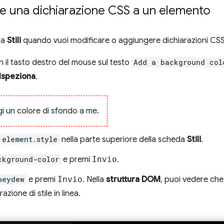
e una dichiarazione CSS a un elemento
da
Stili
quando vuoi modificare o aggiungere dichiarazioni CSS
on il tasto destro del mouse sul testo
Add a background col
Ispeziona
.
i un colore di sfondo a me.
element.style
nella parte superiore della scheda
Stili
.
ckground-color
e premi
Invio
.
neydew
e premi
Invio
. Nella
struttura DOM
, puoi vedere che
azione di stile in linea.