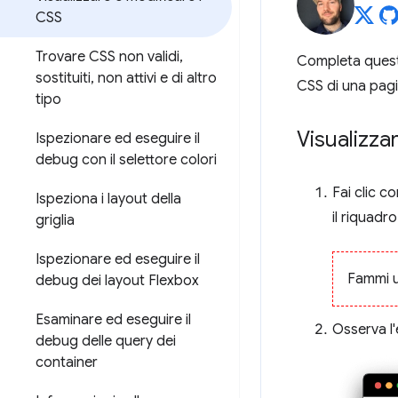
CSS
Trovare CSS non validi
,
Completa questi 
sostituiti
,
non attivi e di altro
CSS di una pag
tipo
Visualizza
Ispezionare ed eseguire il
debug con il selettore colori
Fai clic c
Ispeziona i layout della
il riquadr
griglia
Ispezionare ed eseguire il
Fammi u
debug dei layout Flexbox
Esaminare ed eseguire il
Osserva l
debug delle query dei
container