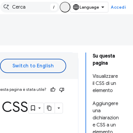
/
Accedi
Su questa
pagina
Visualizzare
il CSS di un
esta pagina è stata utile?
elemento
i CSS
Aggiungere
una
dichiarazion
e CSS a un
elemento