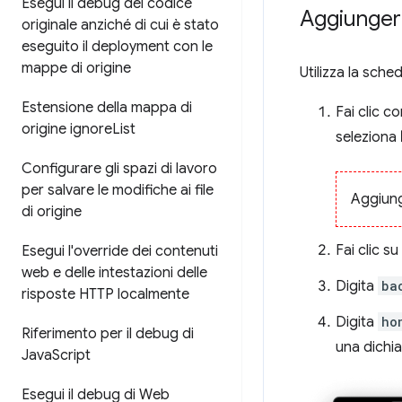
Esegui il debug del codice
Aggiunger
originale anziché di cui è stato
eseguito il deployment con le
mappe di origine
Utilizza la sche
Estensione della mappa di
Fai clic c
origine ignore
List
seleziona
Configurare gli spazi di lavoro
per salvare le modifiche ai file
Aggiung
di origine
Fai clic su
Esegui l'override dei contenuti
web e delle intestazioni delle
Digita
ba
risposte HTTP localmente
Digita
ho
Riferimento per il debug di
una dichiar
Java
Script
Esegui il debug di Web