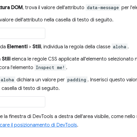
ttura DOM
, trova il valore dell'attributo
data-message
per l'
l valore dell'attributo nella casella di testo di seguito.
eda
Elementi
>
Stili
, individua la regola della classe
aloha
.
a
Stili
elenca le regole CSS applicate all'elemento selezionato ne
cora l'elemento
Inspect me!
.
aloha
dichiara un valore per
padding
. Inserisci questo valo
 casella di testo di seguito.
 la finestra di DevTools a destra dell'area visibile, come nell
care il posizionamento di DevTools
.