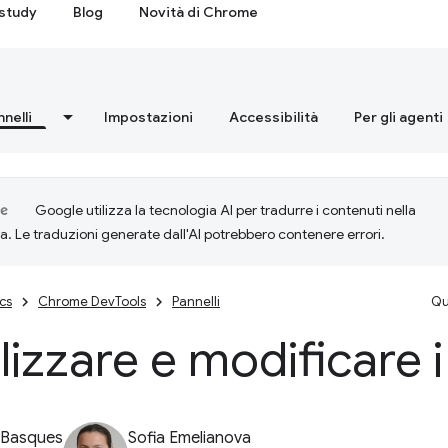
study
Blog
Novità di Chrome
nnelli
Impostazioni
Accessibilità
Per gli agenti
Google utilizza la tecnologia AI per tradurre i contenuti nella
ta. Le traduzioni generate dall'AI potrebbero contenere errori.
cs
Chrome DevTools
Pannelli
Qu
lizzare e modificare 
 Basques
Sofia Emelianova