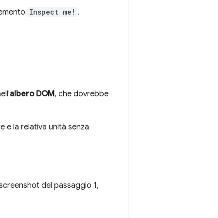
elemento
Inspect me!
.
ll'
albero DOM
, che dovrebbe
re e la relativa unità senza
o screenshot del passaggio 1,