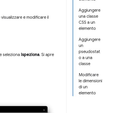
Aggiungere
una classe
visualizzare e modificare il
CSS a un
elemento
Aggiungere
un
pseudostat
 e seleziona
Ispeziona
. Si apre
o a una
classe
Modificare
le dimensioni
di un
elemento