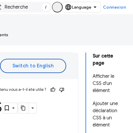
/
Connexion
ents
Sur cette
page
Afficher le
CSS d'un
enu vous a-t-il été utile ?
élément
S
Ajouter une
déclaration
CSS à un
élément