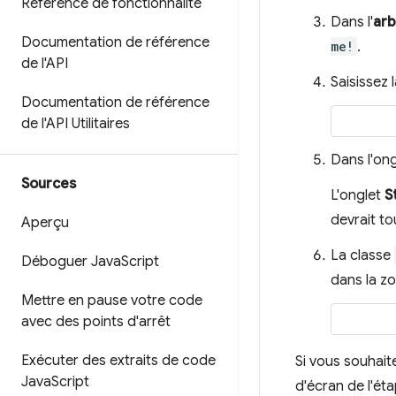
Référence de fonctionnalité
Dans l'
ar
Documentation de référence
me!
.
de l'API
Saisissez 
Documentation de référence
de l'API Utilitaires
Dans l'on
Sources
L'onglet
S
devrait to
Aperçu
La classe
Déboguer Java
Script
dans la z
Mettre en pause votre code
avec des points d'arrêt
Exécuter des extraits de code
Si vous souhait
Java
Script
d'écran de l'ét