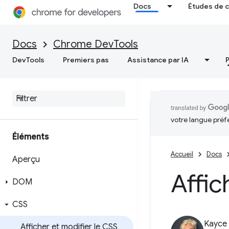
Docs
Études de 
Docs
Chrome DevTools
DevTools
Premiers pas
Assistance par IA
votre langue préf
Éléments
Accueil
Docs
Aperçu
Affic
DOM
CSS
Kayce
Afficher et modifier le CSS