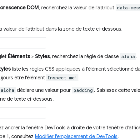
borescence DOM
, recherchez la valeur de l'attribut
data-mes
la valeur de l'attribut dans la zone de texte ci-dessous.
glet
Éléments
>
Styles
, recherchez la règle de classe
aloha
.
tyles
liste les règles CSS appliquées à l'élément sélectionné da
ujours être l'élément
Inspect me!
.
aloha
déclare une valeur pour
padding
. Saisissez cette va
one de texte ci-dessous.
ez ancrer la fenêtre DevTools à droite de votre fenêtre d'aff
ape 1, consultez
Modifier l'emplacement de DevTools
.