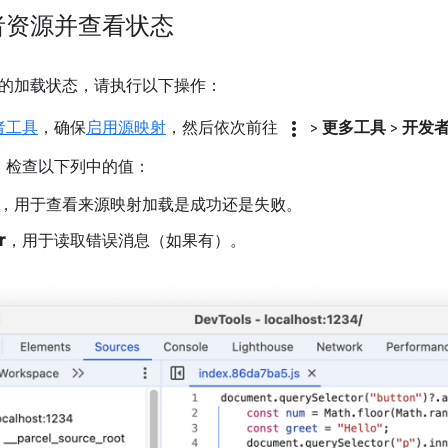
者资源并查看状态
的加载状态，请执行以下操作：
more_vert
者工具
，确保
启用源映射
，然后依次前往
>
更多工具
>
开发
，检查以下列中的值：
，用于查看来源映射加载是成功还是失败。
r
，用于读取错误消息（如果有）。