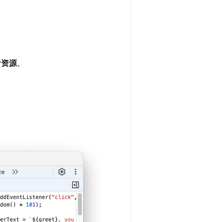
者资源
。