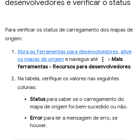
desenvolvedores e verificar o status
Para verificar os status de carregamento dos mapas de
origem:
Abra as Ferramentas para desenvolvedores
,
ative
more_vert
os mapas de origem
e navegue até
>
Mais
ferramentas
>
Recursos para desenvolvedores
.
Na tabela, verifique os valores nas seguintes
colunas:
Status
para saber se o carregamento do
mapa de origem foi bem-sucedido ou não.
Error
para ler a mensagem de erro, se
houver.