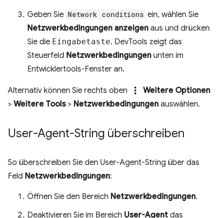
Geben Sie
Network conditions
ein, wählen Sie
Netzwerkbedingungen anzeigen
aus und drücken
Sie die
Eingabetaste
. DevTools zeigt das
Steuerfeld
Netzwerkbedingungen
unten im
Entwicklertools-Fenster an.
more_vert
Alternativ können Sie rechts oben
Weitere Optionen
>
Weitere Tools
>
Netzwerkbedingungen
auswählen.
User-Agent-String überschreiben
So überschreiben Sie den User-Agent-String über das
Feld
Netzwerkbedingungen
:
Öffnen Sie den Bereich
Netzwerkbedingungen
.
Deaktivieren Sie im Bereich
User-Agent
das