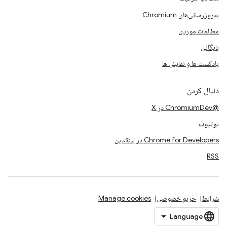
به‌روزرسانی‌های Chromium
مطالعات موردی
بایگانی
پادکست ها و نمایش ها
دنبال کردن
@ChromiumDev در X
یوتیوب
Chrome for Developers در لینکدین
RSS
شرایط
حریم خصوصی
Manage cookies