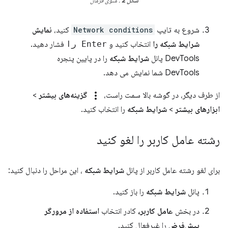
شکل 2
. منوی فرمان
شروع به تایپ
Network conditions
کنید،
نمایش
شرایط شبکه را
انتخاب کنید و
Enter را
فشار دهید.
DevTools پانل
شرایط شبکه
را در پایین پنجره
DevTools شما نمایش می دهد.
more_vert
از طرف دیگر، در گوشه بالا سمت راست،
گزینه‌های بیشتر
>
ابزارهای بیشتر
>
شرایط شبکه
را انتخاب کنید.
رشته عامل کاربر را لغو کنید
برای لغو رشته عامل کاربر از پانل
شرایط شبکه
، این مراحل را دنبال کنید:
پانل
شرایط شبکه
را باز کنید.
در بخش
عامل کاربر،
کادر انتخاب
استفاده از مرورگر
پیش‌فرض
را غیرفعال کنید.