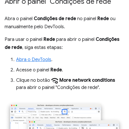
Abrir o painel "Condições de rede"
Abra o painel
Condições de rede
no painel
Rede
ou
manualmente pelo DevTools.
Para usar o painel
Rede
para abrir o painel
Condições
de rede
, siga estas etapas:
Abra o DevTools
.
Acesse o painel
Rede
.
network_manage
Clique no botão
More network conditions
para abrir o painel "Condições de rede".