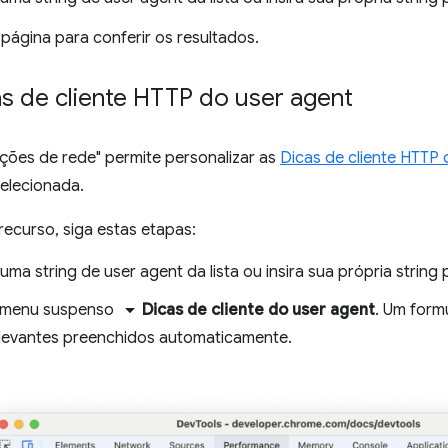
 página para conferir os resultados.
as de cliente HTTP do user agent
ções de rede" permite personalizar as
Dicas de cliente HTTP 
selecionada.
recurso, siga estas etapas:
uma string de user agent da lista ou insira sua própria string
arrow_drop_down
o menu suspenso
Dicas de cliente do user agent
. Um form
elevantes preenchidos automaticamente.