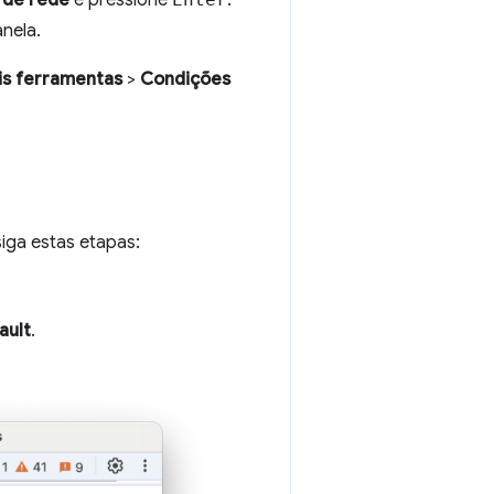
anela.
is ferramentas
>
Condições
 siga estas etapas:
ault
.