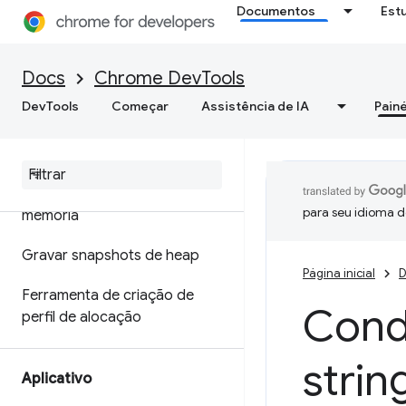
Documentos
Est
Otimizar a velocidade da Web
Memória
Docs
Chrome DevTools
DevTools
Começar
Assistência de IA
Painé
Visão geral
Terminologia de memória
Corrigir problemas de
para seu idioma d
memória
Gravar snapshots de heap
Página inicial
D
Ferramenta de criação de
Condi
perfil de alocação
strin
Aplicativo