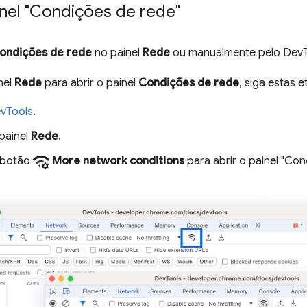
inel "Condições de rede"
ondições de rede
no painel
Rede
ou manualmente pelo DevT
nel
Rede
para abrir o painel
Condições de rede
, siga estas e
vTools
.
painel
Rede
.
network_manage
 botão
More network conditions
para abrir o painel "Con