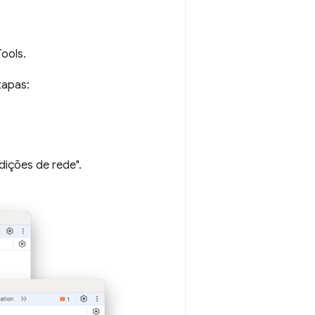
ools.
tapas:
dições de rede".