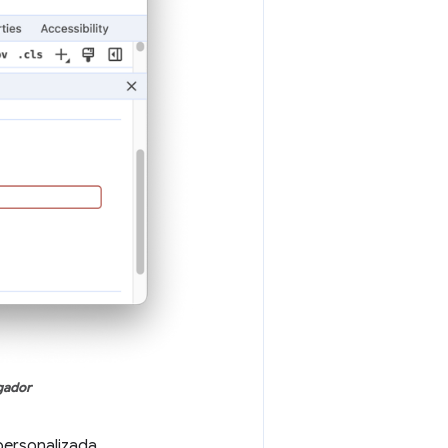
gador
 personalizada.