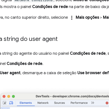
s mostra o painel
Condições de rede
na parte de baixo da j
more_vert
a, no canto superior direito, selecione
Mais opções
>
Ma
 a string do user agent
 a string do agente do usuário no painel
Condições de rede
,
inel
Condições de rede
.
User agent
, desmarque a caixa de seleção
Use browser def