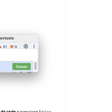
 de rede
e pressione
Enter
.