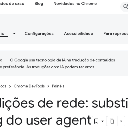
udos de caso
Blog
Novidades no Chrome
is
Configurações
Acessibilidade
Para repres
O Google usa tecnologia de IA na tradução de conteúdos
e preferência. As traduções com IA podem ter erros.
ocs
Chrome DevTools
Painéis
ções de rede: substi
g do user agent