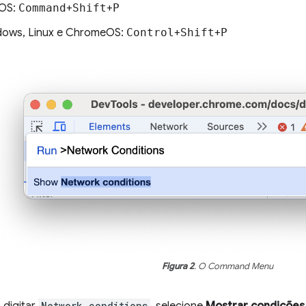
OS:
Command
+
Shift
+
P
ows, Linux e ChromeOS:
Control
+
Shift
+
P
Figura 2
. O Command Menu
digitar
Network conditions
, selecione
Mostrar condições