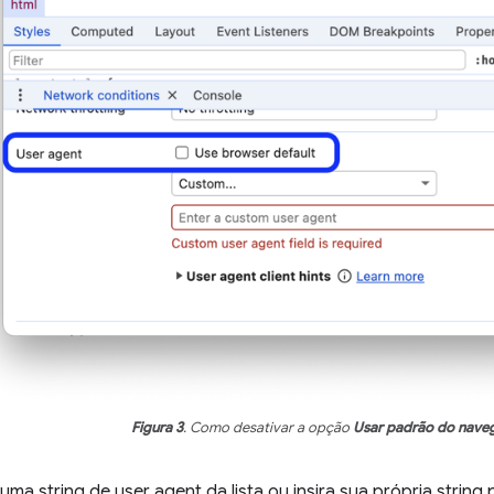
Figura 3
. Como desativar a opção
Usar padrão do nave
uma string de user agent da lista ou insira sua própria string