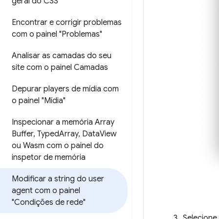
geral do CSS"
Encontrar e corrigir problemas
com o painel "Problemas"
Analisar as camadas do seu
site com o painel Camadas
Depurar players de mídia com
o painel "Mídia"
Inspecionar a memória Array
Buffer
,
Typed
Array
,
Data
View
ou Wasm com o painel do
inspetor de memória
Modificar a string do user
agent com o painel
"Condições de rede"
Selecione 