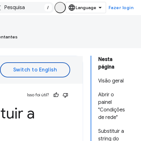
/
Fazer login
entantes
Nesta
página
Visão geral
Abrir o
Isso foi útil?
painel
tuir a
"Condições
de rede"
Substituir a
string do