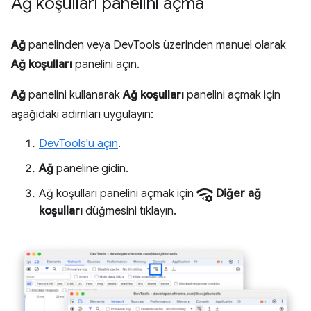
Ağ koşulları panelini açma
Ağ
panelinden veya DevTools üzerinden manuel olarak
Ağ koşulları
panelini açın.
Ağ
panelini kullanarak
Ağ koşulları
panelini açmak için
aşağıdaki adımları uygulayın:
DevTools'u açın
.
Ağ
paneline gidin.
network_manage
Ağ koşulları panelini açmak için
Diğer ağ
koşulları
düğmesini tıklayın.