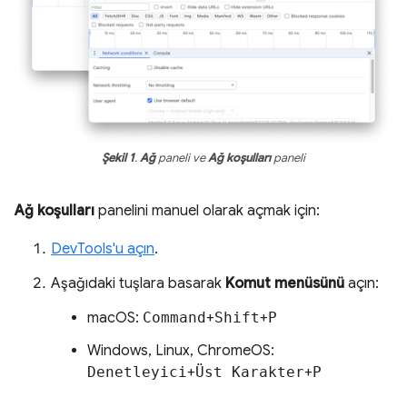
Şekil 1
.
Ağ
paneli ve
Ağ koşulları
paneli
Ağ koşulları
panelini manuel olarak açmak için:
DevTools'u açın
.
Aşağıdaki tuşlara basarak
Komut menüsünü
açın:
macOS:
Command
+
Shift
+
P
Windows, Linux, ChromeOS:
Denetleyici
+
Üst Karakter
+
P