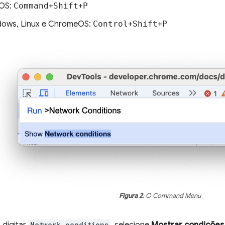
OS:
Command
+
Shift
+
P
ows, Linux e ChromeOS:
Control
+
Shift
+
P
Figura 2
. O Command Menu
digitar
Network conditions
, selecione
Mostrar condições