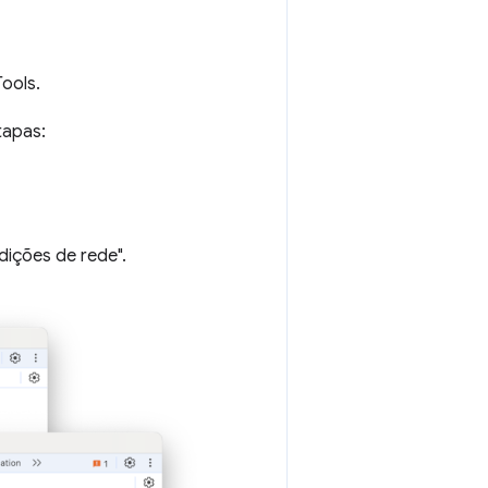
ools.
tapas:
dições de rede".