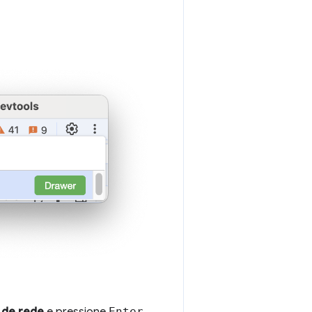
 de rede
e pressione
Enter
.