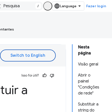
/
Fazer login
entantes
Nesta
página
Visão geral
Abrir o
Isso foi útil?
painel
tuir a
"Condições
de rede"
Substituir a
string do