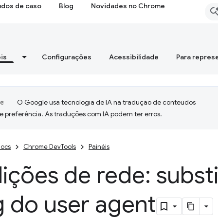
udos de caso
Blog
Novidades no Chrome
is
Configurações
Acessibilidade
Para repres
O Google usa tecnologia de IA na tradução de conteúdos
e preferência. As traduções com IA podem ter erros.
ocs
Chrome DevTools
Painéis
ções de rede: substi
g do user agent