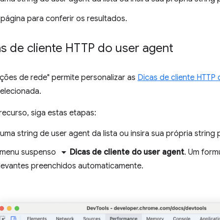
 página para conferir os resultados.
as de cliente HTTP do user agent
ções de rede" permite personalizar as
Dicas de cliente HTTP 
selecionada.
recurso, siga estas etapas:
uma string de user agent da lista ou insira sua própria string
arrow_drop_down
o menu suspenso
Dicas de cliente do user agent
. Um form
elevantes preenchidos automaticamente.