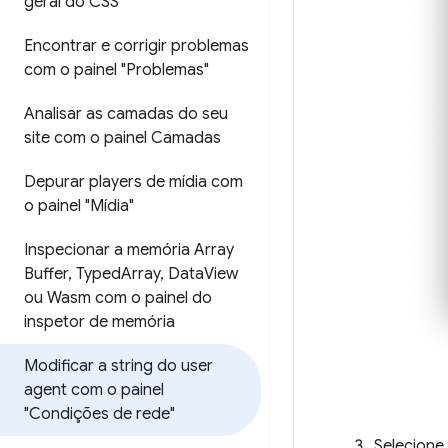
geral do CSS"
Encontrar e corrigir problemas
com o painel "Problemas"
Analisar as camadas do seu
site com o painel Camadas
Depurar players de mídia com
o painel "Mídia"
Inspecionar a memória Array
Buffer
,
Typed
Array
,
Data
View
ou Wasm com o painel do
inspetor de memória
Modificar a string do user
agent com o painel
"Condições de rede"
Selecione 