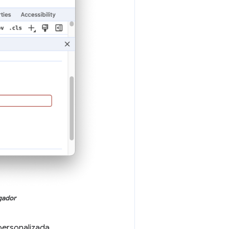
gador
 personalizada.