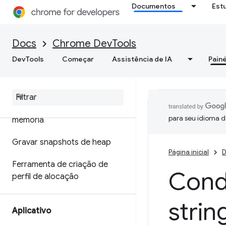
Documentos
Est
Otimizar a velocidade da Web
Memória
Docs
Chrome DevTools
DevTools
Começar
Assistência de IA
Painé
Visão geral
Terminologia de memória
Corrigir problemas de
para seu idioma d
memória
Gravar snapshots de heap
Página inicial
D
Ferramenta de criação de
Condi
perfil de alocação
strin
Aplicativo