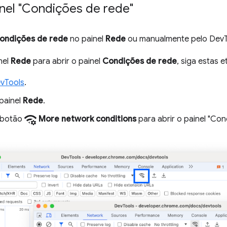
inel "Condições de rede"
ondições de rede
no painel
Rede
ou manualmente pelo DevT
nel
Rede
para abrir o painel
Condições de rede
, siga estas e
vTools
.
painel
Rede
.
network_manage
 botão
More network conditions
para abrir o painel "Con