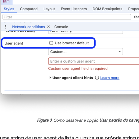
Figura 3
. Como desativar a opção
Usar padrão do nave
uma string de user agent da lista ou insira sua própria string