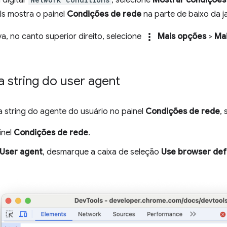
s mostra o painel
Condições de rede
na parte de baixo da j
more_vert
a, no canto superior direito, selecione
Mais opções
>
Ma
 a string do user agent
 a string do agente do usuário no painel
Condições de rede
,
inel
Condições de rede
.
User agent
, desmarque a caixa de seleção
Use browser def