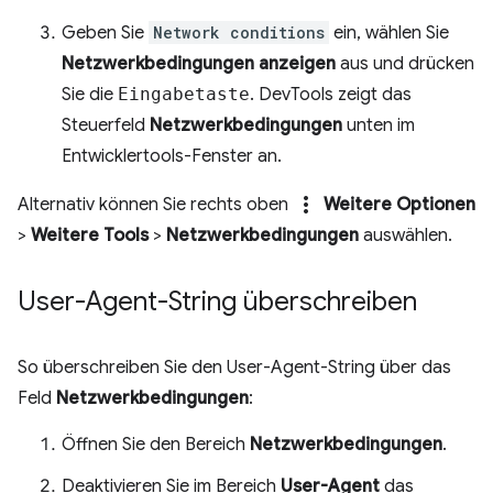
Geben Sie
Network conditions
ein, wählen Sie
Netzwerkbedingungen anzeigen
aus und drücken
Sie die
Eingabetaste
. DevTools zeigt das
Steuerfeld
Netzwerkbedingungen
unten im
Entwicklertools-Fenster an.
more_vert
Alternativ können Sie rechts oben
Weitere Optionen
>
Weitere Tools
>
Netzwerkbedingungen
auswählen.
User-Agent-String überschreiben
So überschreiben Sie den User-Agent-String über das
Feld
Netzwerkbedingungen
:
Öffnen Sie den Bereich
Netzwerkbedingungen
.
Deaktivieren Sie im Bereich
User-Agent
das