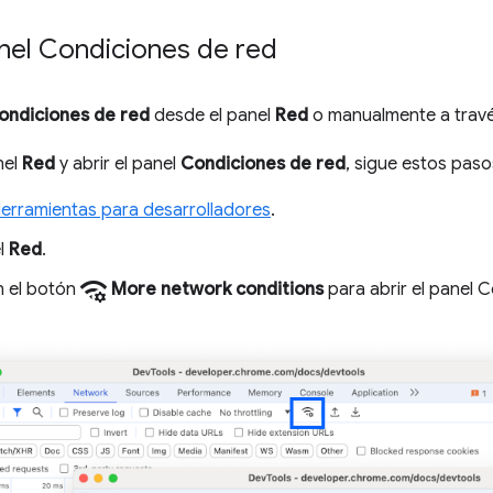
anel Condiciones de red
ondiciones de red
desde el panel
Red
o manualmente a travé
nel
Red
y abrir el panel
Condiciones de red
, sigue estos paso
Herramientas para desarrolladores
.
el
Red
.
network_manage
n el botón
More network conditions
para abrir el panel 