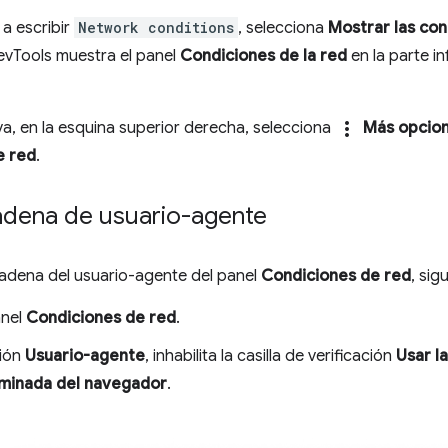
a escribir
Network conditions
, selecciona
Mostrar las con
evTools muestra el panel
Condiciones de la red
en la parte in
more_vert
a, en la esquina superior derecha, selecciona
Más opcio
e red
.
cadena de usuario-agente
cadena del usuario-agente del panel
Condiciones de red
, sig
anel
Condiciones de red
.
ción
Usuario-agente
, inhabilita la casilla de verificación
Usar l
minada del navegador
.