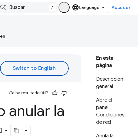
/
Acceder
tes
En esta
página
Descripción
general
¿Te ha resultado útil?
Abre el
 anular la
panel
Condiciones
de red
Anula la