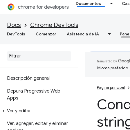
Documentos
Cas
de memoria
Cómo grabar instantáneas de
Docs
Chrome DevTools
montón
DevTools
Comenzar
Asistencia de IA
Pane
Herramienta de generación de
perfiles de asignación
Aplicación
idioma preferido.
Descripción general
Página principal
Depura Progressive Web
Apps
Condi
Ver y editar
strin
Ver
,
agregar
,
editar y eliminar