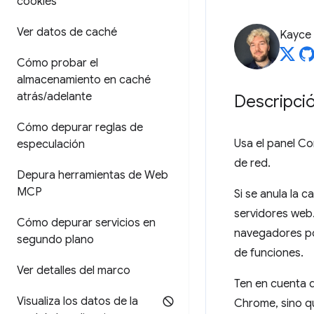
cookies
Ver datos de caché
Kayce
Cómo probar el
almacenamiento en caché
atrás
/
adelante
Descripci
Cómo depurar reglas de
Usa el panel Co
especulación
de red.
Depura herramientas de Web
MCP
Si se anula la 
servidores web.
Cómo depurar servicios en
navegadores por
segundo plano
de funciones.
Ver detalles del marco
Ten en cuenta q
Visualiza los datos de la
Chrome, sino qu