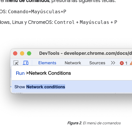
 el
menú de comandos
, presiona las siguientes teclas:
OS:
Comando
+
Mayúsculas
+
P
ows, Linux y ChromeOS:
Control
+
Mayúsculas
+
P
Figura 2
. El menú de comandos