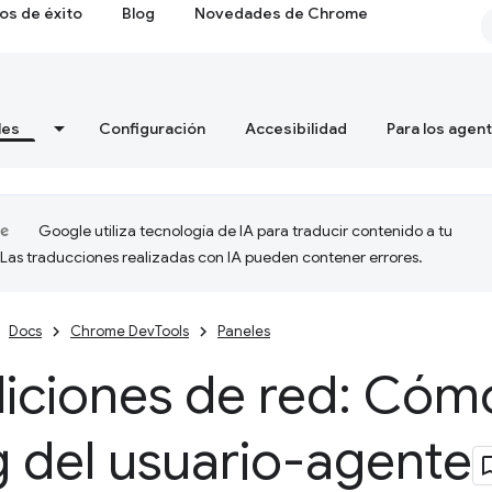
os de éxito
Blog
Novedades de Chrome
les
Configuración
Accesibilidad
Para los agen
Google utiliza tecnología de IA para traducir contenido a tu
 Las traducciones realizadas con IA pueden contener errores.
Docs
Chrome DevTools
Paneles
ciones de red: Cómo
g del usuario-agente