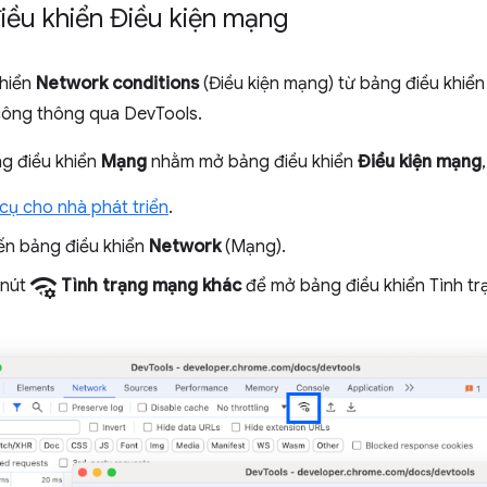
iều khiển Điều kiện mạng
khiển
Network conditions
(Điều kiện mạng) từ bảng điều khiể
công thông qua DevTools.
g điều khiển
Mạng
nhằm mở bảng điều khiển
Điều kiện mạng
ụ cho nhà phát triển
.
n bảng điều khiển
Network
(Mạng).
network_manage
 nút
Tình trạng mạng khác
để mở bảng điều khiển Tình t