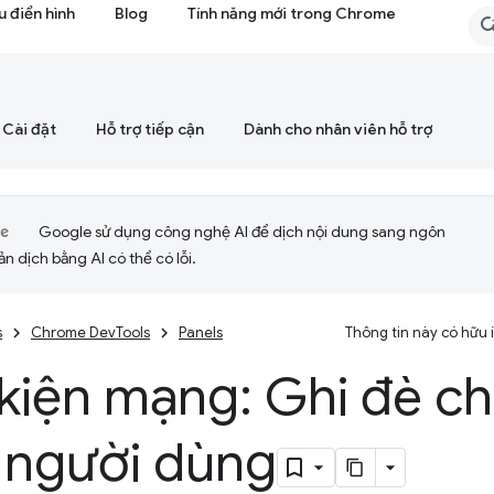
 điển hình
Blog
Tính năng mới trong Chrome
Cài đặt
Hỗ trợ tiếp cận
Dành cho nhân viên hỗ trợ
Google sử dụng công nghệ AI để dịch nội dung sang ngôn
ản dịch bằng AI có thể có lỗi.
s
Chrome DevTools
Panels
Thông tin này có hữu
kiện mạng: Ghi đè ch
 người dùng