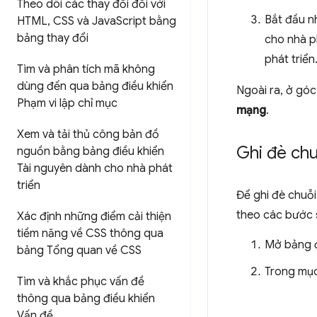
Theo dõi các thay đổi đối với
Bắt đầu 
HTML
,
CSS và Java
Script bằng
bảng thay đổi
cho nhà ph
phát triển
Tìm và phân tích mã không
dùng đến qua bảng điều khiển
Ngoài ra, ở gó
Phạm vi lập chỉ mục
mạng
.
Xem và tải thủ công bản đồ
Ghi đè chu
nguồn bằng bảng điều khiển
Tài nguyên dành cho nhà phát
triển
Để ghi đè chuỗ
theo các bước 
Xác định những điểm cải thiện
tiềm năng về CSS thông qua
Mở bảng đ
bảng Tổng quan về CSS
Trong mụ
Tìm và khắc phục vấn đề
thông qua bảng điều khiển
Vấn đề