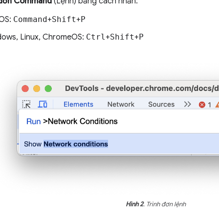
 đơn Command
(Lệnh) bằng cách nhấn:
OS:
Command
+
Shift
+
P
ows, Linux, ChromeOS:
Ctrl
+
Shift
+
P
Hình 2
. Trình đơn lệnh