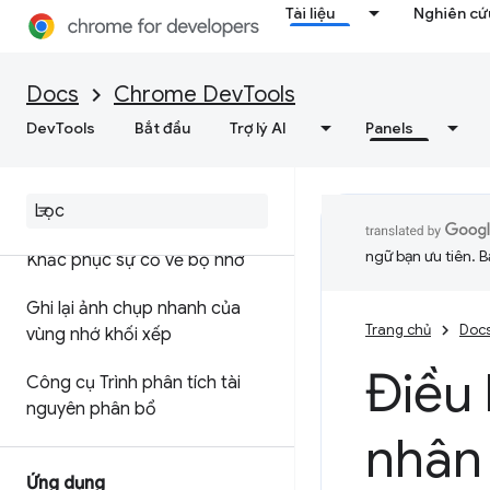
Tài liệu
Nghiên cứu
Tối ưu hoá tốc độ web
Docs
Chrome DevTools
Bộ nhớ
DevTools
Bắt đầu
Trợ lý AI
Panels
Tổng quan
Thuật ngữ bộ nhớ
ngữ bạn ưu tiên. B
Khắc phục sự cố về bộ nhớ
Ghi lại ảnh chụp nhanh của
Trang chủ
Doc
vùng nhớ khối xếp
Điều 
Công cụ Trình phân tích tài
nguyên phân bổ
nhân
Ứng dụng