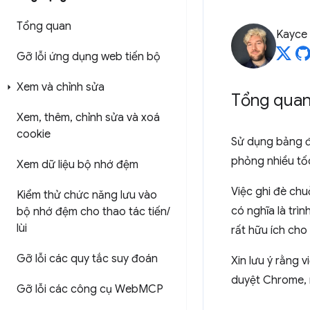
Tổng quan
Kayce
Gỡ lỗi ứng dụng web tiến bộ
Xem và chỉnh sửa
Tổng qua
Xem
,
thêm
,
chỉnh sửa và xoá
cookie
Sử dụng bảng đ
phỏng nhiều tố
Xem dữ liệu bộ nhớ đệm
Việc ghi đè chu
Kiểm thử chức năng lưu vào
có nghĩa là trì
bộ nhớ đệm cho thao tác tiến
/
lùi
rất hữu ích cho
Gỡ lỗi các quy tắc suy đoán
Xin lưu ý rằng 
duyệt Chrome, 
Gỡ lỗi các công cụ Web
MCP