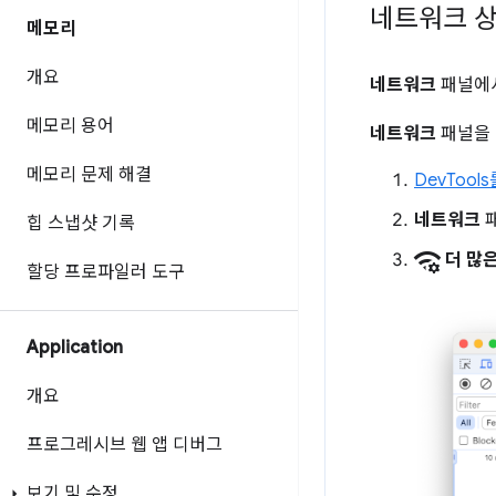
네트워크 상
메모리
개요
네트워크
패널에
메모리 용어
네트워크
패널을
메모리 문제 해결
DevTool
네트워크
패
힙 스냅샷 기록
network_manage
더 많
할당 프로파일러 도구
Application
개요
프로그레시브 웹 앱 디버그
보기 및 수정