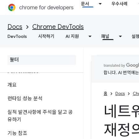
문서
우수사례
개요
네트워크 활동 검사
Docs
Chrome DevTools
DevTools
기능 참조
시작하기
AI 지원
패널
설
페이지 리소스 보기
Performance
합니다. AI 번역에
개요
홈
Docs
Ch
런타임 성능 분석
네트워
실적 발견사항에 주석을 달고 공
유하기
재정
기능 참조