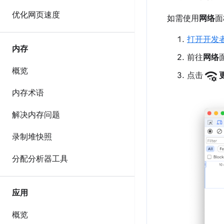
优化网页速度
如需使用
网络
面
打开开发
内存
前往
网络
概览
network_manage
点击
内存术语
解决内存问题
录制堆快照
分配分析器工具
应用
概览