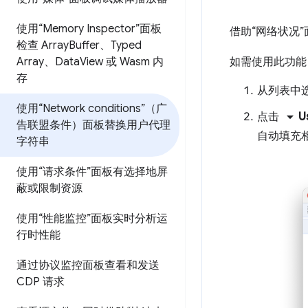
使用“Memory Inspector”面板
借助“网络状况
检查 Array
Buffer、Typed
如需使用此功能
Array、Data
View 或 Wasm 内
存
从列表中
使用“Network conditions”（广
arrow_drop_down
点击
U
告联盟条件）面板替换用户代理
自动填充
字符串
使用“请求条件”面板有选择地屏
蔽或限制资源
使用“性能监控”面板实时分析运
行时性能
通过协议监控面板查看和发送
CDP 请求