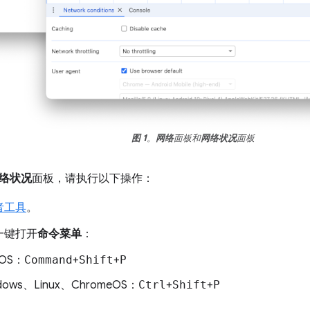
图 1
。
网络
面板和
网络状况
面板
络状况
面板，请执行以下操作：
者工具
。
一键打开
命令菜单
：
cOS：
Command
+
Shift
+
P
dows、Linux、ChromeOS：
Ctrl
+
Shift
+
P