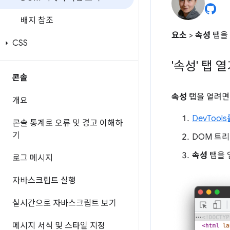
배지 참조
요소
>
속성
탭을
CSS
'속성' 탭 
콘솔
속성
탭을 열려면
개요
DevTool
콘솔 통계로 오류 및 경고 이해하
기
DOM 트
속성
탭을 
로그 메시지
자바스크립트 실행
실시간으로 자바스크립트 보기
메시지 서식 및 스타일 지정