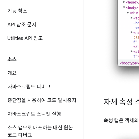
기능 참조
API 참조 문서
Utilities API 참조
소스
개요
자바스크립트 디버그
자체 속성 
중단점을 사용하여 코드 일시중지
자바스크립트 스니펫 실행
속성
탭은 객체
소스 맵으로 배포하는 대신 원본
코드 디버그