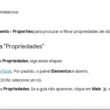
Emelianova
ments
>
Properties
para procurar e filtrar propriedades de o
ia "Propriedades"
ia
Propriedades
, siga estas etapas:
vTools
. Por padrão, o painel
Elementos
é aberto.
 DOM, selecione um nó.
double_arrow
ia
Propriedades
. Se a guia não aparecer, clique em
Mais
e
.