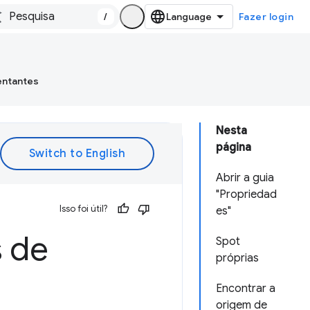
/
Fazer login
entantes
Nesta
página
Abrir a guia
"Propriedad
Isso foi útil?
es"
s de
Spot
próprias
Encontrar a
origem de