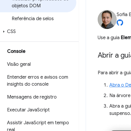
objetos DOM
Sofia 
Referência de selos
CSS
Use a guia
Ele
Console
Abrir a gu
Visão geral
Para abrir a gu
Entender erros e avisos com
insights do console
Abra o De
Na árvore
Mensagens de registro
Abra a gu
Executar Java
Script
suspenso
Assistir Java
Script em tempo
real