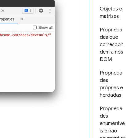
Objetos e
matrizes
Proprieda
des que
correspon
dem a nós
DOM
Proprieda
des
próprias e
herdadas
Proprieda
des
enumeráve
is e não