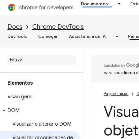
Documentos
Est
Docs
Chrome DevTools
DevTools
Começar
Assistência de IA
Painé
para seu idioma d
Elementos
Página inicial
D
Visão geral
Visua
DOM
Visualizar e alterar o DOM
obje
Visualizar propriedades de