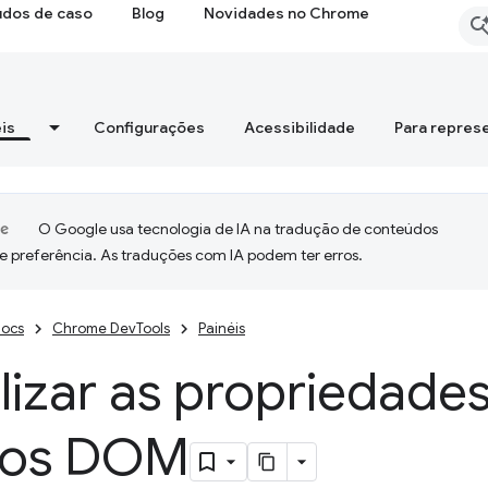
udos de caso
Blog
Novidades no Chrome
is
Configurações
Acessibilidade
Para repres
O Google usa tecnologia de IA na tradução de conteúdos
e preferência. As traduções com IA podem ter erros.
ocs
Chrome DevTools
Painéis
lizar as propriedade
tos DOM