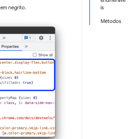
enumeráve
 em negrito.
is
Métodos