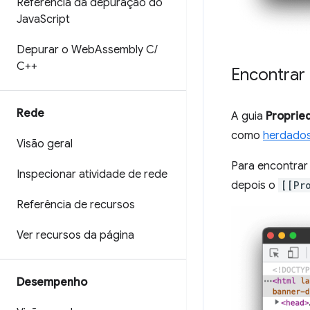
Referência da depuração do
Java
Script
Depurar o Web
Assembly C
/
C++
Encontrar
Rede
A guia
Proprie
como
herdado
Visão geral
Para encontrar
Inspecionar atividade de rede
depois o
[[Pr
Referência de recursos
Ver recursos da página
Desempenho