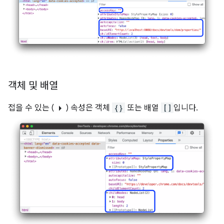
객체 및 배열
arrow_right
접을 수 있는 (
) 속성은 객체
{}
또는 배열
[]
입니다.