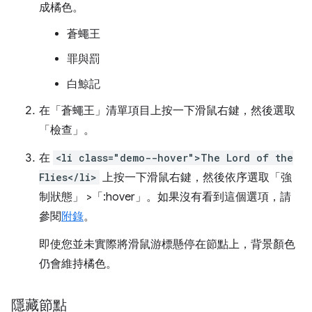
成橘色。
蒼蠅王
罪與罰
白鯨記
在「蒼蠅王」
清單項目上按一下滑鼠右鍵，然後選取
「檢查」
。
在
<li class="demo--hover">The Lord of the
Flies</li>
上按一下滑鼠右鍵，然後依序選取「強
制狀態」
>「:hover」
。如果沒有看到這個選項，請
參閱
附錄
。
即使您並未實際將滑鼠游標懸停在節點上，背景顏色
仍會維持橘色。
隱藏節點