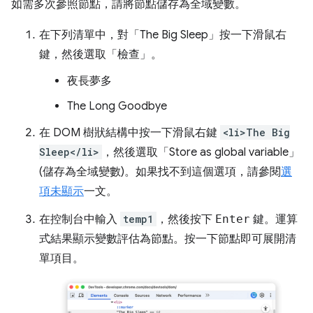
如需多次參照節點，請將節點儲存為全域變數。
在下列清單中，對「The Big Sleep」
按一下滑鼠右
鍵，然後選取「檢查」
。
夜長夢多
The Long Goodbye
在 DOM 樹狀結構中按一下滑鼠右鍵
<li>The Big
Sleep</li>
，然後選取「Store as global variable」
(儲存為全域變數)
。如果找不到這個選項，請參閱
選
項未顯示
一文。
在控制台中輸入
temp1
，然後按下
Enter
鍵。運算
式結果顯示變數評估為節點。按一下節點即可展開清
單項目。