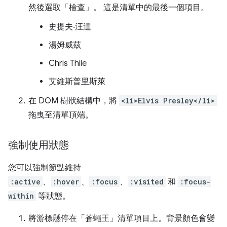
然後選取「檢查」
。 這是清單中的最後一個項目。
史提夫‧汪達
湯姆威茲
Chris Thile
艾維斯普里斯萊
在 DOM 樹狀結構中，將
<li>Elvis Presley</li>
拖曳至清單頂端。
強制使用狀態
您可以強制節點維持
:active
、
:hover
、
:focus
、
:visited
和
:focus-
within
等狀態。
將游標懸停在「蒼蠅王」
清單項目上。背景顏色會變