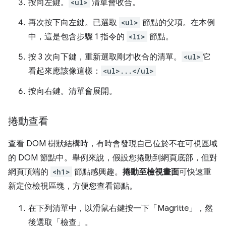
按
向左
鍵。
<ul>
清單會收合。
再次按下
向左
鍵。已選取
<ul>
節點的父項。在本例
中，這是包含步驟 1 指令的
<li>
節點。
按 3 次
向下
鍵，重新選取剛才收合的清單。
<ul>
它
看起來應該像這樣：
<ul>...</ul>
按
向右
鍵。清單會展開。
捲動查看
查看 DOM 樹狀結構時，有時會發現自己位於不在可視區域
的 DOM 節點中。舉例來說，假設您捲動到網頁底部，但對
網頁頂端的
<h1>
節點感興趣。
捲動至檢視畫面
可快速重
新定位檢視區塊，方便您查看節點。
在下列清單中，以滑鼠右鍵按一下「Magritte」
，然
後選取「檢查」
。