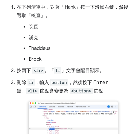
在下列清單中，對著「Hank」
按一下滑鼠右鍵，然後
選取「檢查」
。
院長
漢克
Thaddeus
Brock
按兩下
<li>
。「
li
」文字會醒目顯示。
刪除
li
，輸入
button
，然後按下
Enter
鍵。
<li>
節點會變更為
<button>
節點。