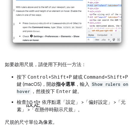
如要啟用尺規，請使用下列任一方法：
按下
Control
+
Shift
+
P
鍵或
Command
+
Shift
+
P
鍵 (macOS)，開啟
指令選單
，輸入
Show rulers on
hover
，然後按下
Enter
鍵。
設定
檢查
依序點選「設定」
>「偏好設定」
>「元
素」
>「在懸停時顯示尺規」
。
尺規的尺寸單位為像素。