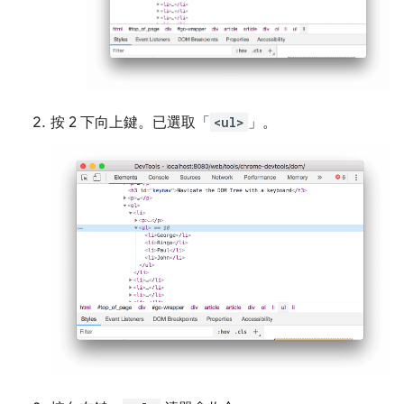
按 2 下
向上
鍵。已選取「
<ul>
」。