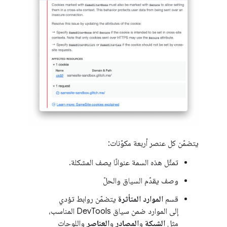
يتضمّن كل عنصر أربعة مكوّنات:
تمثّل هذه السمة عنوانًا يصف المشكلة.
وصف يقدّم السياق والحلّ
قسم
الموارد المتأثرة
يتضمّن روابط تؤدي
إلى الموارد ضمن سياق DevTools المناسب،
مثل
الشبكة
و
المصادر
و
العناصر
واللوحات