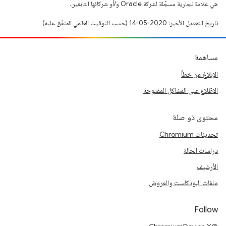
هي علامة تجارية مسجَّلة لشركة Oracle و/أو شركائها التابعين.
تاريخ التعديل الأخير: 2020-05-14 (حسب التوقيت العالمي المتفَّق عليه)
مساهمة
الإبلاغ عن خطأ
الاطّلاع على المشاكل المفتوحة
محتوى ذو صلة
تحديثات Chromium
دراسات الحالة
الأرشيف
ملفات البودكاست والعروض
Follow