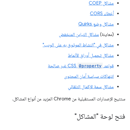
مشاكل COEP
أخطاء CORS
مشاكل وضع Quirks
(معاينة)
مشاكل التباين المنخفض
مشاكل في "النشاط الموثوق به على الويب"
مشاكل تحميل أوراق الأنماط
قواعد
@property
CSS غير صالحة
انتهاكات سياسة أمان المحتوى
مشاكل سمة الإكمال التلقائي
ستتيح الإصدارات المستقبلية من Chrome المزيد من أنواع المشاكل.
فتح لوحة "المشاكل"