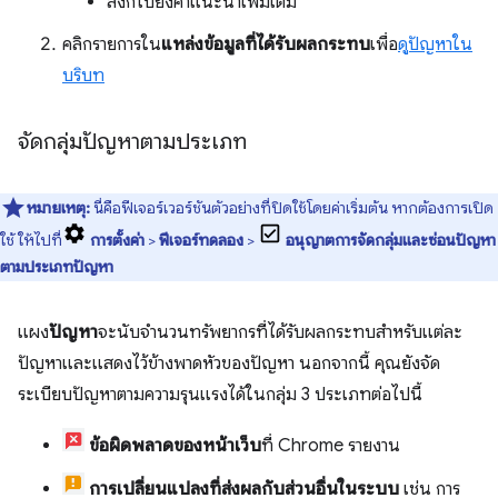
ลิงก์ไปยังคำแนะนำเพิ่มเติม
คลิกรายการใน
แหล่งข้อมูลที่ได้รับผลกระทบ
เพื่อ
ดูปัญหาใน
บริบท
จัดกลุ่มปัญหาตามประเภท
หมายเหตุ:
นี่คือฟีเจอร์เวอร์ชันตัวอย่างที่ปิดใช้โดยค่าเริ่มต้น หากต้องการเปิด
ใช้ ให้ไปที่
การตั้งค่า
>
ฟีเจอร์ทดลอง
>
อนุญาตการจัดกลุ่มและซ่อนปัญหา
ตามประเภทปัญหา
แผง
ปัญหา
จะนับจำนวนทรัพยากรที่ได้รับผลกระทบสำหรับแต่ละ
ปัญหาและแสดงไว้ข้างพาดหัวของปัญหา นอกจากนี้ คุณยังจัด
ระเบียบปัญหาตามความรุนแรงได้ในกลุ่ม 3 ประเภทต่อไปนี้
ข้อผิดพลาดของหน้าเว็บ
ที่ Chrome รายงาน
การเปลี่ยนแปลงที่ส่งผลกับส่วนอื่นในระบบ
เช่น การ