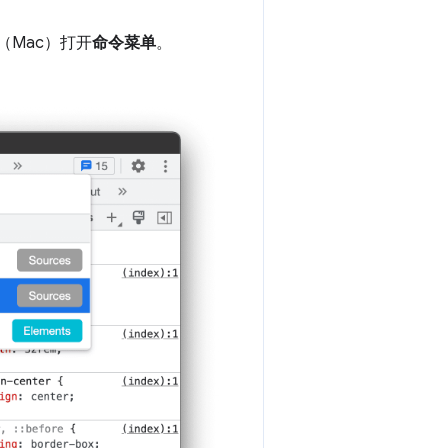
（Mac）打开
命令菜单
。