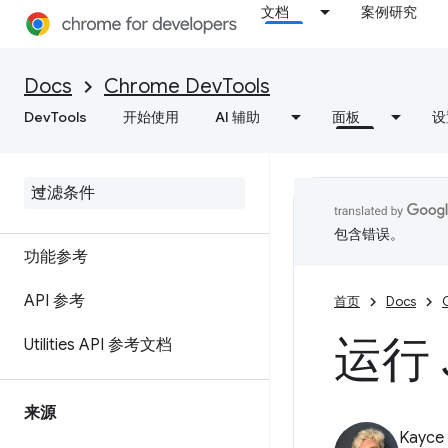
通过控制台数据分析了解错误和
文档
案例研究
警告
日志消息
Docs
Chrome DevTools
DevTools
开始使用
AI 辅助
面板
设
运行 JavaScript
实时观看 Java
Script
设置邮件格式和样式
包含错误。
功能参考
API 参考
首页
Docs
运行 
Utilities API 参考文档
来源
Kayce