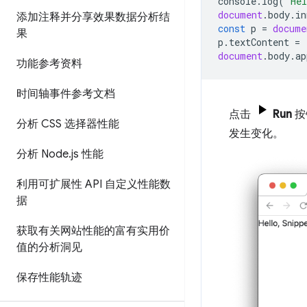
console
.
log
(
'Hel
document
.
body
.
in
添加注释并分享效果数据分析结
const
p
=
docume
果
p
.
textContent
=
document
.
body
.
ap
功能参考资料
时间轴事件参考文档
点击
Run
按
分析 CSS 选择器性能
发生变化。
分析 Node
.
js 性能
利用可扩展性 API 自定义性能数
据
获取有关网站性能的富有实用价
值的分析洞见
保存性能轨迹