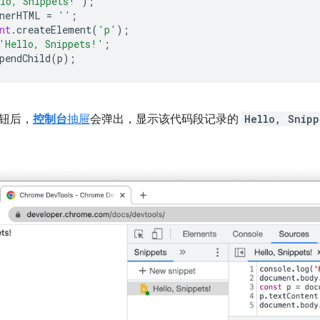
lo, Snippets!'
);
nerHTML
=
''
;
nt
.
createElement
(
'p'
);
'Hello, Snippets!'
;
pendChild
(
p
);
钮后，
控制台
抽屉
会弹出，显示该代码段记录的
Hello, Snipp